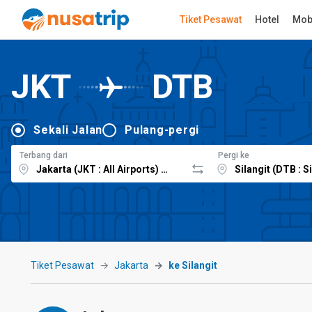
Tiket Pesawat
Hotel
Mob
JKT
DTB
Sekali Jalan
Pulang-pergi
Terbang dari
Pergi ke
Tiket Pesawat
Jakarta
ke Silangit