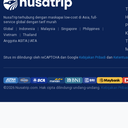
T
H
NusaTrip terhubung dengan maskapai low-cost di Asia, full-
service global dengan tarif murah
P
Global
Indonesia
Malaysia
Singapore
Philippines
K
Vietnam
Thailand
T
Anggota ASITA | IATA
M
Situs ini dilindungi oleh reCAPTCHA dan Google
Kebijakan Pribadi
dan
Ketentu
©2026 Nusatrip.com. Hak cipta dilindungi undang-undang.
Kebijakan Priba