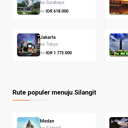
ke Surabaya
IDR
618.
000
dari
Jakarta
ke Tokyo
IDR
1.773.
000
dari
Rute populer menuju Silangit
Medan
ke Silangit