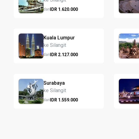
IDR
1.620.
000
dari
Kuala Lumpur
ke Silangit
IDR
2.127.
000
dari
Surabaya
ke Silangit
IDR
1.559.
000
dari