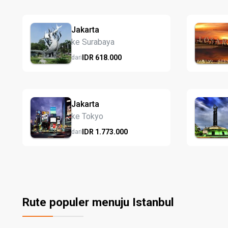
Jakarta
ke Surabaya
IDR
618.
000
dari
Jakarta
ke Tokyo
IDR
1.773.
000
dari
Rute populer menuju Istanbul