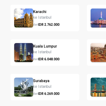
Karachi
ke Istanbul
IDR
2.762.
000
dari
Kuala Lumpur
ke Istanbul
IDR
6.048.
000
dari
Surabaya
ke Istanbul
IDR
6.269.
000
dari