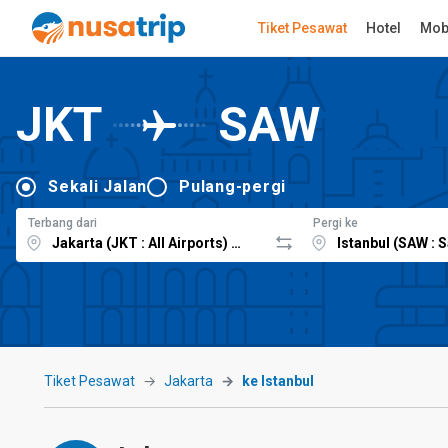
Tiket Pesawat
Hotel
Mob
JKT
SAW
Sekali Jalan
Pulang-pergi
Terbang dari
Pergi ke
Tiket Pesawat
Jakarta
ke Istanbul