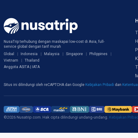
H
T
H
NusaTrip terhubung dengan maskapai low-cost di Asia, full-
service global dengan tarif murah
P
Global
Indonesia
Malaysia
Singapore
Philippines
K
Vietnam
Thailand
T
Anggota ASITA | IATA
M
Situs ini dilindungi oleh reCAPTCHA dan Google
Kebijakan Pribadi
dan
Ketentu
©2026 Nusatrip.com. Hak cipta dilindungi undang-undang.
Kebijakan Priba