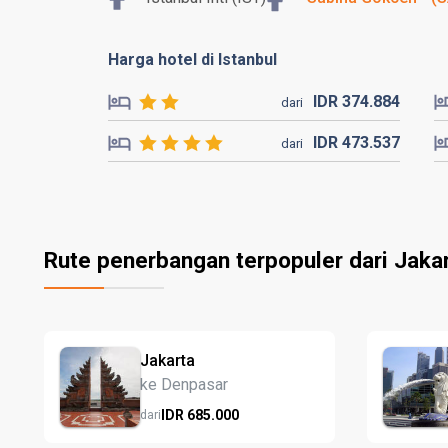
Harga hotel di Istanbul
IDR
374.
884
dari
IDR
473.
537
dari
Rute penerbangan terpopuler dari Jaka
Jakarta
ke Denpasar
IDR
685.
000
dari