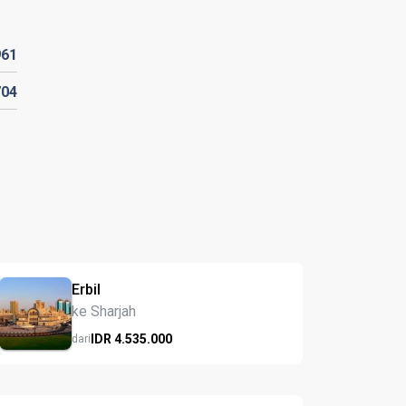
961
704
Erbil
ke Sharjah
IDR
4.535.
000
dari