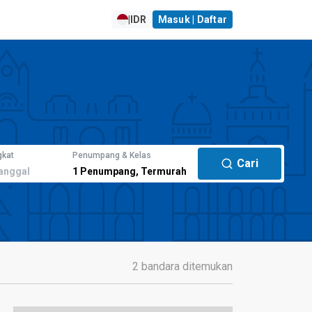
|
IDR
Masuk | Daftar
gkat
Penumpang & Kelas
Cari
anggal
1
Penumpang
,
Termurah
2 bandara ditemukan