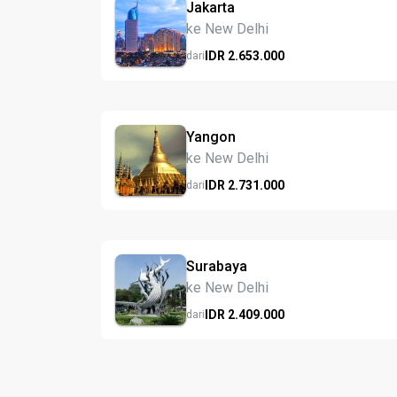
Jakarta
ke New Delhi
IDR
2.653.
000
dari
Yangon
ke New Delhi
IDR
2.731.
000
dari
Surabaya
ke New Delhi
IDR
2.409.
000
dari