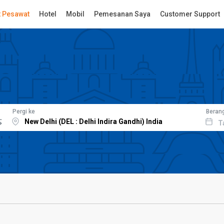
t Pesawat
Hotel
Mobil
Pemesanan Saya
Customer Support
Pergi ke
Beran
T