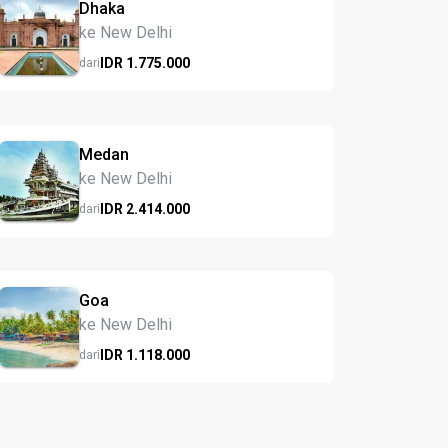
Dhaka
ke New Delhi
IDR
1.775.
000
dari
Medan
ke New Delhi
IDR
2.414.
000
dari
Goa
ke New Delhi
IDR
1.118.
000
dari