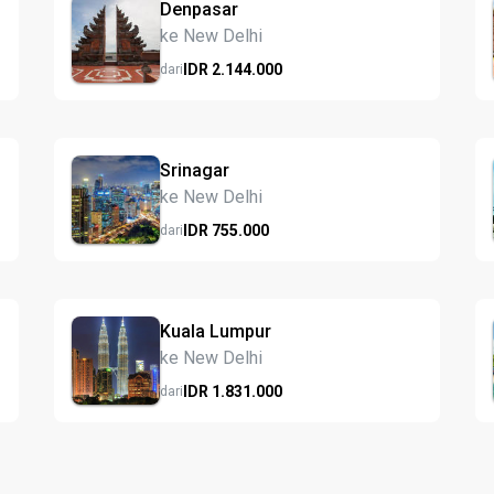
Denpasar
ke New Delhi
IDR
2.144.
000
dari
Srinagar
ke New Delhi
IDR
755.
000
dari
Kuala Lumpur
ke New Delhi
IDR
1.831.
000
dari