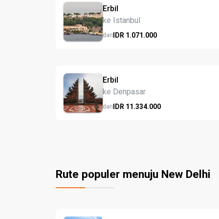
Erbil
ke Istanbul
IDR
1.071.
000
dari
Erbil
ke Denpasar
IDR
11.334.
000
dari
Rute populer menuju New Delhi