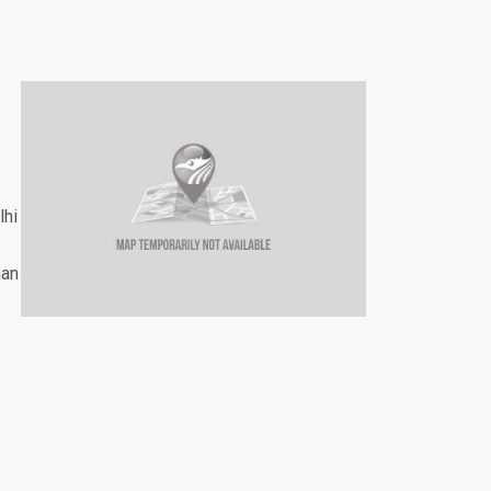
lhi
han