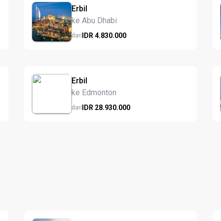
Erbil
ke Abu Dhabi
IDR
4.830.
000
dari
Erbil
ke Edmonton
IDR
28.930.
000
dari