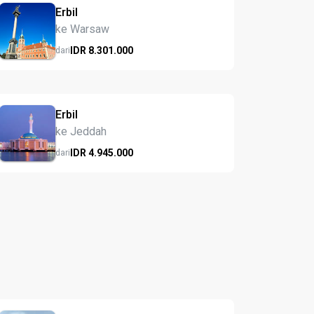
Erbil
ke Warsaw
IDR
8.301.
000
dari
Erbil
ke Jeddah
IDR
4.945.
000
dari