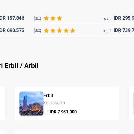
IDR
157.
846
IDR
295.
dari
IDR
690.
575
IDR
739.
dari
Erbil / Arbil
Erbil
ke Jakarta
IDR
7.951.
000
dari