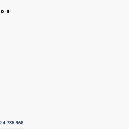
+03:00
DR
4.735.
368