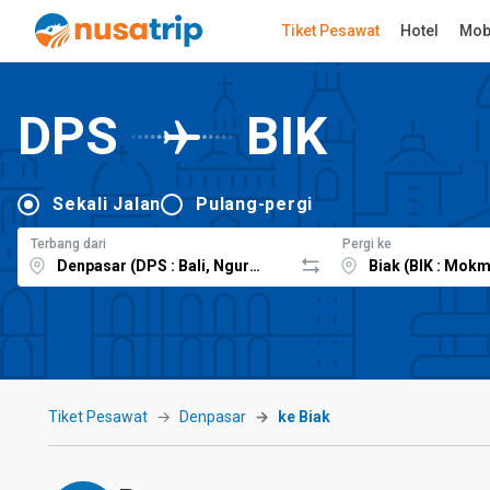
Tiket Pesawat
Hotel
Mob
DPS
BIK
Sekali Jalan
Pulang-pergi
Terbang dari
Pergi ke
Tiket Pesawat
Denpasar
ke Biak