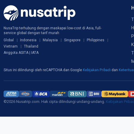
H
T
H
NusaTrip terhubung dengan maskapai low-cost di Asia, full-
service global dengan tarif murah
P
Global
Indonesia
Malaysia
Singapore
Philippines
K
Vietnam
Thailand
T
Anggota ASITA | IATA
M
Situs ini dilindungi oleh reCAPTCHA dan Google
Kebijakan Pribadi
dan
Ketentu
©2026 Nusatrip.com. Hak cipta dilindungi undang-undang.
Kebijakan Priba