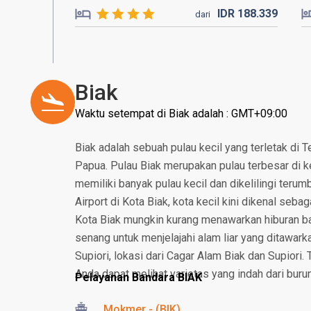
IDR
188.
339
dari
Biak
Waktu setempat di Biak adalah : GMT+09:00
Biak adalah sebuah pulau kecil yang terletak di 
Papua. Pulau Biak merupakan pulau terbesar di ke
memiliki banyak pulau kecil dan dikelilingi terum
Airport di Kota Biak, kota kecil kini dikenal seb
Kota Biak mungkin kurang menawarkan hiburan bag
senang untuk menjelajahi alam liar yang ditawarka
Supiori, lokasi dari Cagar Alam Biak dan Supiori.
Anda dapat melihat varietas yang indah dari buru
Pelayanan Bandara BIAK
Mokmer - (BIK)