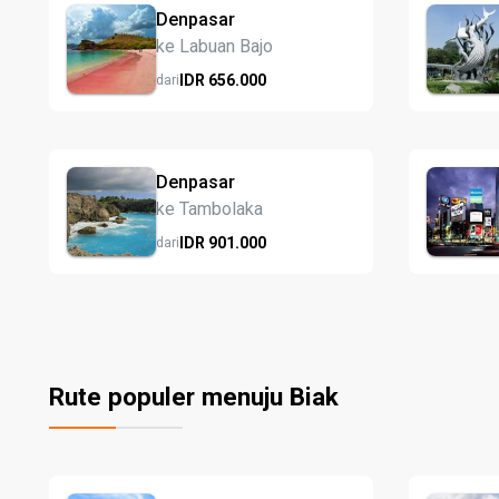
Denpasar
ke Labuan Bajo
IDR
656.
000
dari
Denpasar
ke Tambolaka
IDR
901.
000
dari
Rute populer menuju Biak