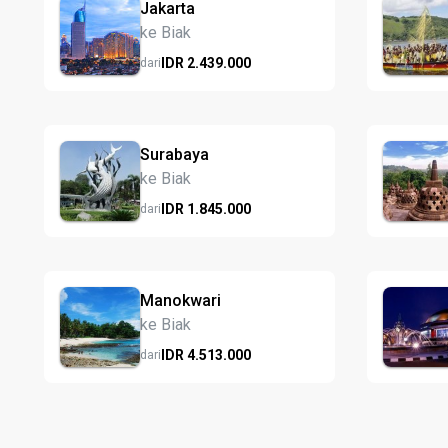
Jakarta
ke Biak
IDR
2.439.
000
dari
Surabaya
ke Biak
IDR
1.845.
000
dari
Manokwari
ke Biak
IDR
4.513.
000
dari