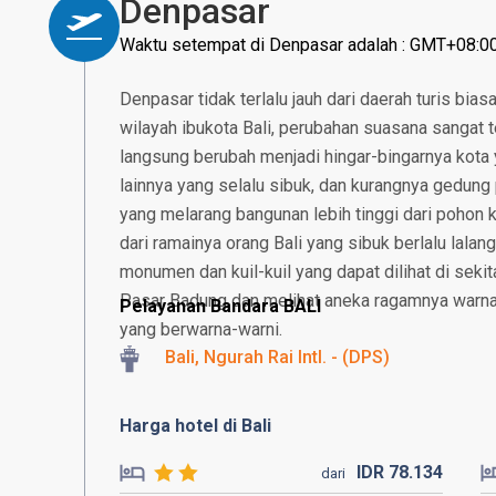
Denpasar
Waktu setempat di Denpasar adalah : GMT+08:0
Denpasar tidak terlalu jauh dari daerah turis bias
wilayah ibukota Bali, perubahan suasana sangat t
langsung berubah menjadi hingar-bingarnya kota 
lainnya yang selalu sibuk, dan kurangnya gedung p
yang melarang bangunan lebih tinggi dari pohon k
dari ramainya orang Bali yang sibuk berlalu lalan
monumen dan kuil-kuil yang dapat dilihat di sekita
Pasar Badung dan melihat aneka ragamnya warna
Pelayanan Bandara BALI
yang berwarna-warni.
Bali, Ngurah Rai Intl. - (DPS)
Harga hotel di Bali
IDR
78.
134
dari