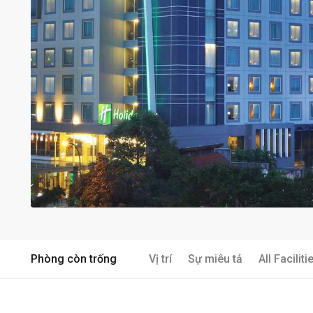
Phòng còn trống
Vị trí
Sự miêu tả
All Faciliti