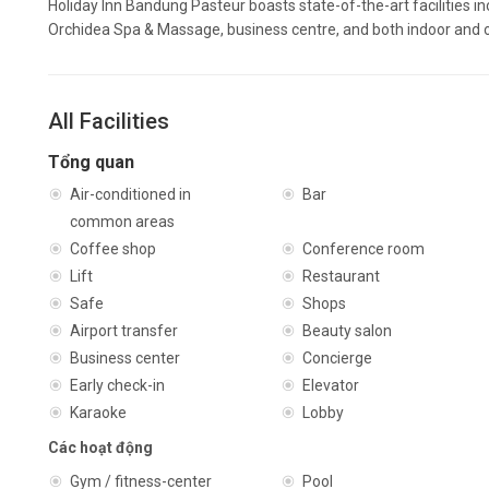
Holiday Inn Bandung Pasteur boasts state-of-the-art facilities in
Orchidea Spa & Massage, business centre, and both indoor and
All Facilities
Tổng quan
Air-conditioned in
Bar
common areas
Coffee shop
Conference room
Lift
Restaurant
Safe
Shops
Airport transfer
Beauty salon
Business center
Concierge
Early check-in
Elevator
Karaoke
Lobby
Các hoạt động
Gym / fitness-center
Pool