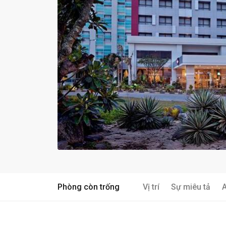
Phòng còn trống
Vị trí
Sự miêu tả
A