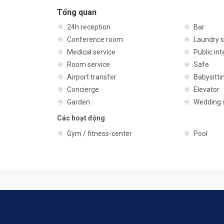
Tổng quan
24h reception
Bar
Conference room
Laundry s
Medical service
Public int
Room service
Safe
Airport transfer
Babysitti
Concierge
Elevator
Garden
Wedding 
Các hoạt động
Gym / fitness-center
Pool