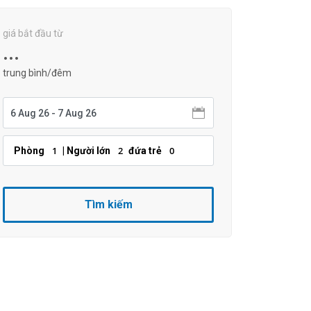
giá bắt đầu từ
...
trung bình/đêm
1
2
0
Phòng
| Người lớn
đứa trẻ
Tìm kiếm