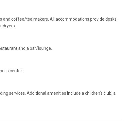
s and coffee/tea makers. All accommodations provide desks,
 dryers.
 restaurant and a bar/lounge.
tness center.
ng services. Additional amenities include a children's club, a