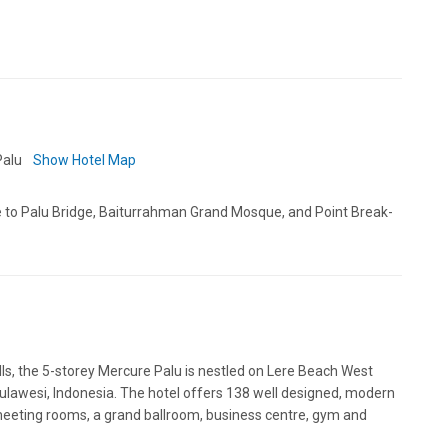
Palu
Show Hotel Map
se to Palu Bridge, Baiturrahman Grand Mosque, and Point Break-
ls, the 5-storey Mercure Palu is nestled on Lere Beach West
 Sulawesi, Indonesia. The hotel offers 138 well designed, modern
meeting rooms, a grand ballroom, business centre, gym and