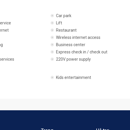
Car park
ervice
Lift
ernet
Restaurant
Wireless internet access
ng
Business center
Express check in / check out
services
220V power supply
Kids entertainment