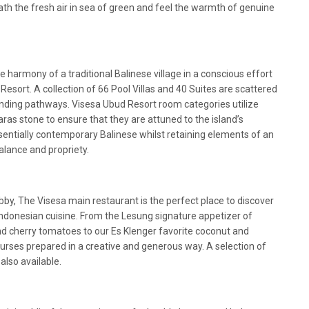
reath the fresh air in sea of green and feel the warmth of genuine
harmony of a traditional Balinese village in a conscious effort
sort. A collection of 66 Pool Villas and 40 Suites are scattered
inding pathways. Visesa Ubud Resort room categories utilize
ras stone to ensure that they are attuned to the island’s
essentially contemporary Balinese whilst retaining elements of an
alance and propriety.
obby, The Visesa main restaurant is the perfect place to discover
Indonesian cuisine. From the Lesung signature appetizer of
d cherry tomatoes to our Es Klenger favorite coconut and
ourses prepared in a creative and generous way. A selection of
also available.