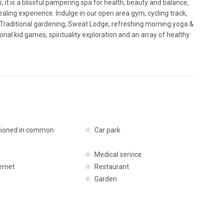
 it is a blissful pampering spa for health, beauty and balance,
aling experience. Indulge in our open area gym, cycling track,
pa, Traditional gardening, Sweat Lodge, refreshing morning yoga &
ional kid games, spirituality exploration and an array of healthy
itioned in common
Car park
Medical service
ernet
Restaurant
Garden