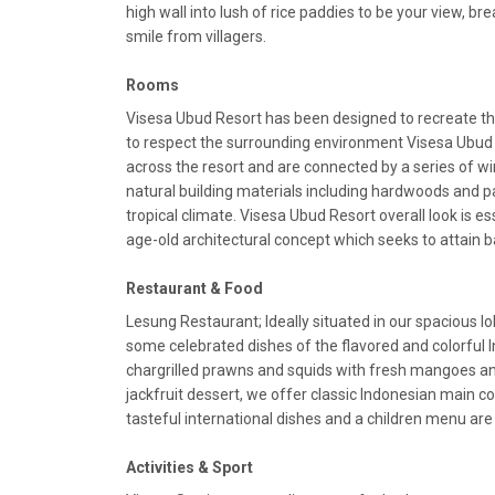
high wall into lush of rice paddies to be your view, b
smile from villagers.
Rooms
Visesa Ubud Resort has been designed to recreate the 
to respect the surrounding environment Visesa Ubud Re
across the resort and are connected by a series of w
natural building materials including hardwoods and pa
tropical climate. Visesa Ubud Resort overall look is 
age-old architectural concept which seeks to attain b
Restaurant & Food
Lesung Restaurant; Ideally situated in our spacious l
some celebrated dishes of the flavored and colorful 
chargrilled prawns and squids with fresh mangoes an
jackfruit dessert, we offer classic Indonesian main c
tasteful international dishes and a children menu are 
Activities & Sport