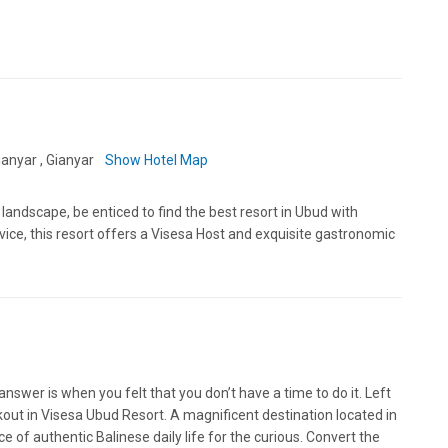
anyar , Gianyar
Show Hotel Map
andscape, be enticed to find the best resort in Ubud with
ice, this resort offers a Visesa Host and exquisite gastronomic
nswer is when you felt that you don’t have a time to do it. Left
ut in Visesa Ubud Resort. A magnificent destination located in
 of authentic Balinese daily life for the curious. Convert the