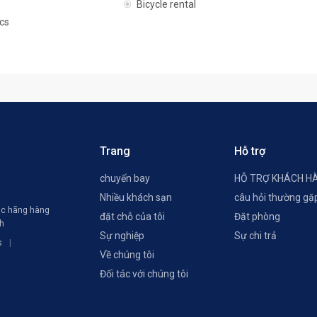
Bicycle rental
cs
Trang
Hỗ trợ
chuyến bay
HỖ TRỢ KHÁCH H
Nhiều khách sạn
câu hỏi thường gặ
các hãng hàng
đặt chỗ của tôi
Đặt phòng
ch
Sự nghiệp
Sự chi trả
s
Về chúng tôi
Đối tác với chúng tôi