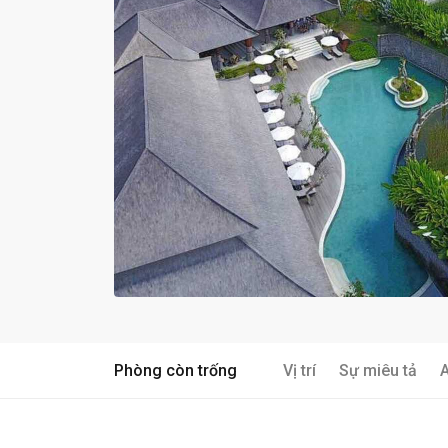
Phòng còn trống
Vị trí
Sự miêu tả
A