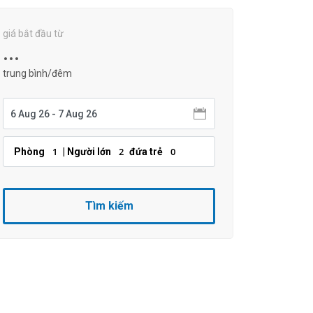
giá bắt đầu từ
...
trung bình/đêm
1
2
0
Phòng
| Người lớn
đứa trẻ
Tìm kiếm