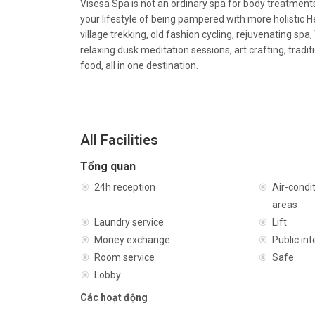
Visesa Spa is not an ordinary spa for body treatments,
your lifestyle of being pampered with more holistic He
village trekking, old fashion cycling, rejuvenating s
relaxing dusk meditation sessions, art crafting, tradit
food, all in one destination.
All Facilities
Tổng quan
24h reception
Air-cond
areas
Laundry service
Lift
Money exchange
Public int
Room service
Safe
Lobby
Các hoạt động