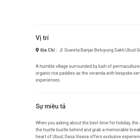
Vị trí
Địa Chỉ :
Jl. Suweta Banjar Betuyung Sakti Ubud Gi
A humble village surrounded by lush of permaculture l
organic rice paddies as the veranda with bespoke serv
experiences.
Sự miêu tả
When you asking about the best time for holiday, the a
the hustle bustle behind and grab a memorable breako
heart of Ubud, Desa Visesa offers exclusive experience