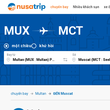
chuyến bay
Nhiều khách sạn
xe ô
MUX
MCT
một chiều
khứ hồi
Bay từ
Sẽ
chuyến bay
Multan
ĐẾN Muscat