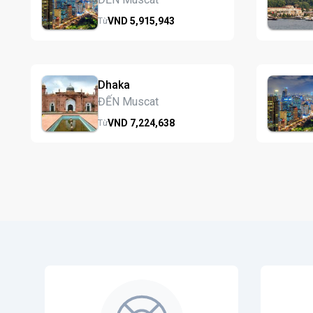
VND
5,915,
943
Từ
Dhaka
ĐẾN Muscat
VND
7,224,
638
Từ