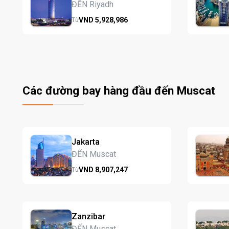
ĐẾN Riyadh
VND
5,928,
986
Từ
Các đường bay hàng đầu đến Muscat
Jakarta
ĐẾN Muscat
VND
8,907,
247
Từ
Zanzibar
ĐẾN Muscat