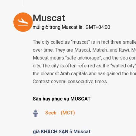
Muscat
múi giờ trong Muscat là : GMT+04:00
The city called as “muscat” is in fact three sma
over time. They are Muscat, Matrah,, and Ruwi. Mu
Muscat means “safe anchorage”, and the sea conti
city. The city is often referred as the “walled ci
the cleanest Arab capitals and has gained the ho
Contest several consecutive times.
Sân bay phục vụ MUSCAT
Seeb - (MCT)
giá KHÁCH SẠN ở Muscat