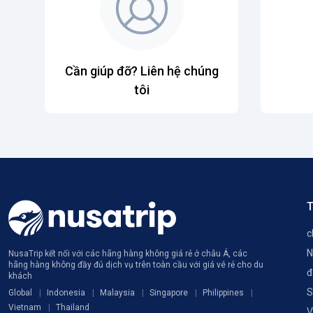
Cần giúp đỡ? Liên hệ chúng
tôi
T
c
N
NusaTrip kết nối với các hãng hàng không giá rẻ ở châu Á, các
hãng hàng không đầy đủ dịch vụ trên toàn cầu với giá vé rẻ cho du
đ
khách
S
Global
Indonesia
Malaysia
Singapore
Philippines
Vietnam
Thailand
V