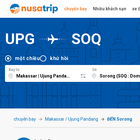
chuyến bay
Nhiều khách sạn
xe ô
UPG
SOQ
một chiều
khứ hồi
Bay từ
Sẽ
chuyến bay
Makassar / Ujung Pandang
ĐẾN Sorong