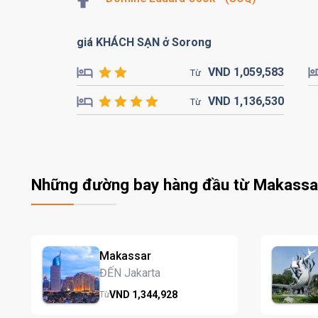
giá KHÁCH SẠN ở Sorong
VND
1,059,
583
Từ
VND
1,136,
530
Từ
Những đường bay hàng đầu từ Makassar
Makassar
ĐẾN Jakarta
VND
1,344,
928
Từ