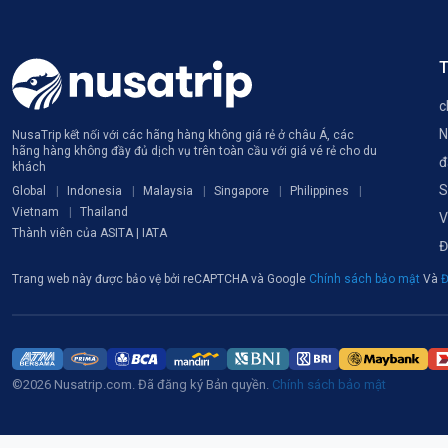
T
c
N
NusaTrip kết nối với các hãng hàng không giá rẻ ở châu Á, các
hãng hàng không đầy đủ dịch vụ trên toàn cầu với giá vé rẻ cho du
đ
khách
S
Global
Indonesia
Malaysia
Singapore
Philippines
Vietnam
Thailand
V
Thành viên của ASITA | IATA
Đ
Trang web này được bảo vệ bởi reCAPTCHA và Google
Chính sách bảo mật
Và
Đ
©2026 Nusatrip.com. Đã đăng ký Bản quyền.
Chính sách bảo mật