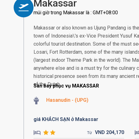
Makassar
múi giờ trong Makassar là : GMT+08:00
Makassar or also known as Ujung Pandang is the
town of Indonesia\'s ex-Vice President Yusuf Ka
colorful tourist destination. Some of the must se
Losari, Fort Rotterdam, some of the many island
(largest indoor Theme Park in the world). The Ma
anywhere else and is a must try for the culinary
historical presence seen from its many ancient re
of the Dutch.
Sân bay phục vụ MAKASSAR
Hasanudin - (UPG)
giá KHÁCH SẠN ở Makassar
VND
204,
170
Từ