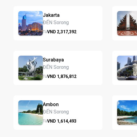
Jakarta
ĐẾN Sorong
VND
2,317,
392
Từ
Surabaya
ĐẾN Sorong
VND
1,876,
812
Từ
Ambon
ĐẾN Sorong
VND
1,614,
493
Từ