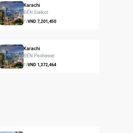
Karachi
ĐẾN Sialkot
VND
7,201,
450
Từ
Karachi
ĐẾN Peshawar
VND
1,372,
464
Từ