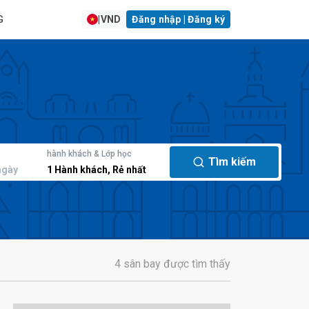
G
|
VND
Đăng nhập | Đăng ký
hành khách & Lớp học
Tìm kiếm
ngày
1
Hành khách
,
Rẻ nhất
4 sân bay được tìm thấy