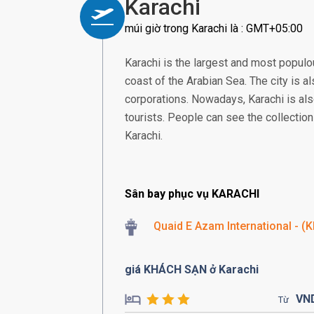
Karachi
múi giờ trong Karachi là : GMT+05:00
Karachi is the largest and most populous
coast of the Arabian Sea. The city is a
corporations. Nowadays, Karachi is als
tourists. People can see the collection 
Karachi.
Sân bay phục vụ KARACHI
Quaid E Azam International - (K
giá KHÁCH SẠN ở Karachi
VN
Từ