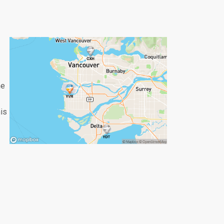
he
his