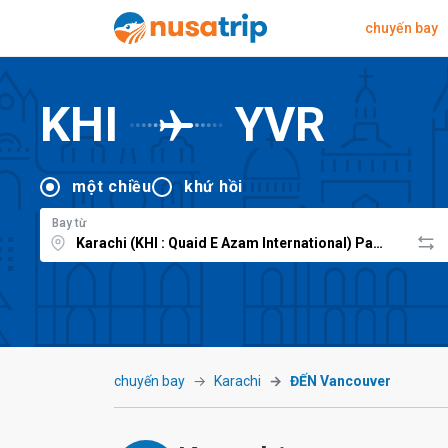
chuyến bay
KHI
YVR
một chiều
khứ hồi
Bay từ
chuyến bay
Karachi
ĐẾN Vancouver