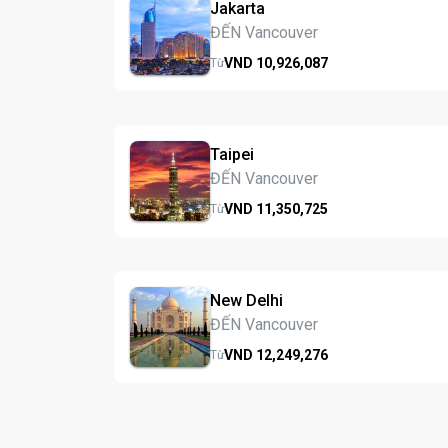
Jakarta
ĐẾN Vancouver
VND
10,926,
087
Từ
Taipei
ĐẾN Vancouver
VND
11,350,
725
Từ
New Delhi
ĐẾN Vancouver
VND
12,249,
276
Từ