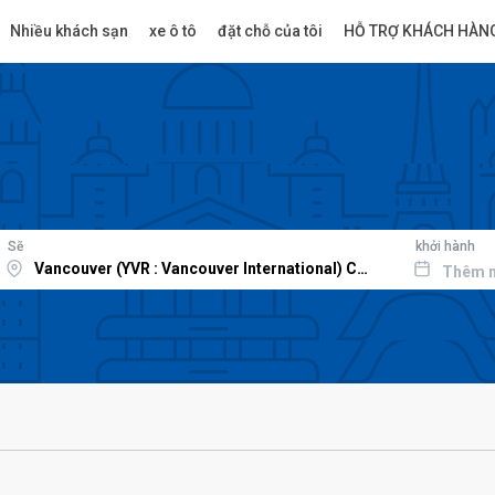
Nhiều khách sạn
xe ô tô
đặt chỗ của tôi
HỖ TRỢ KHÁCH HÀN
Sẽ
khởi hành
Thêm 