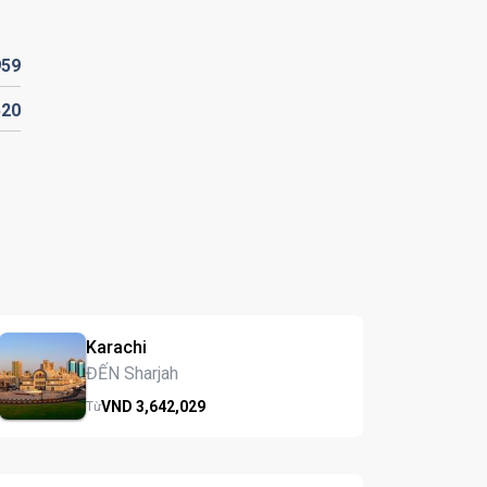
959
520
Karachi
ĐẾN Sharjah
VND
3,642,
029
Từ