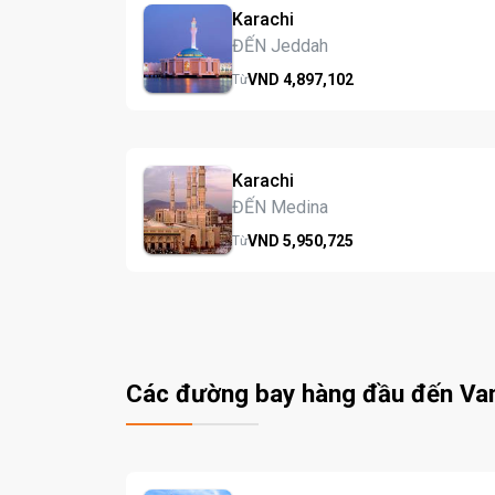
Karachi
ĐẾN Jeddah
VND
4,897,
102
Từ
Karachi
ĐẾN Medina
VND
5,950,
725
Từ
Các đường bay hàng đầu đến Va