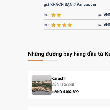
giá KHÁCH SẠN ở Vancouver
VN
Từ
VN
Từ
Những đường bay hàng đầu từ Ka
Karachi
ĐẾN Istanbul
VND
4,002,
899
Từ