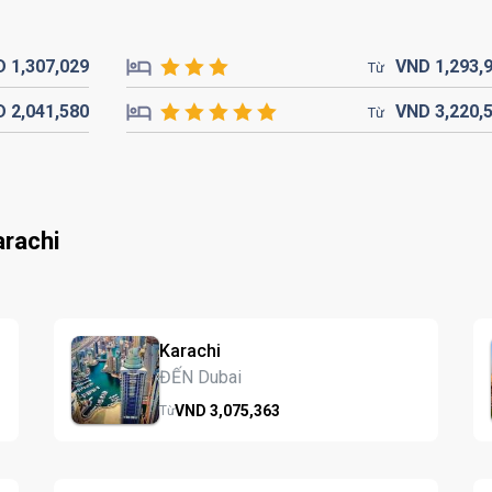
D
1,307,
029
VND
1,293,
Từ
D
2,041,
580
VND
3,220,
Từ
rachi
Karachi
ĐẾN Dubai
VND
3,075,
363
Từ