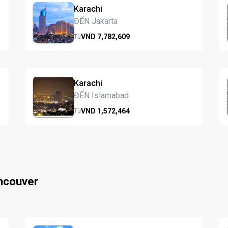
Karachi
ĐẾN Jakarta
VND
7,782,
609
Từ
Karachi
ĐẾN Islamabad
VND
1,572,
464
Từ
ncouver