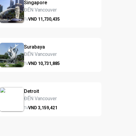
Singapore
ĐẾN Vancouver
VND
11,730,
435
Từ
Surabaya
ĐẾN Vancouver
VND
10,731,
885
Từ
Detroit
ĐẾN Vancouver
VND
3,159,
421
Từ