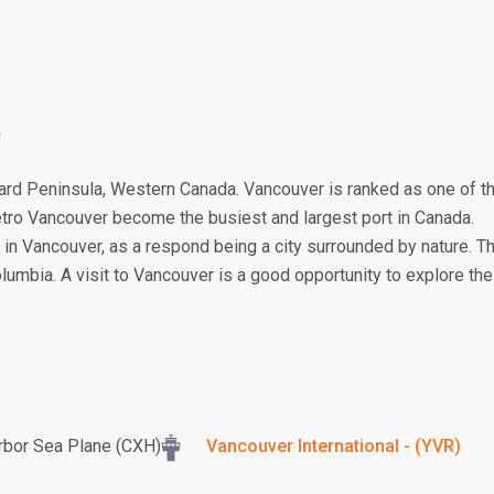
0
rrard Peninsula, Western Canada. Vancouver is ranked as one of t
 Metro Vancouver become the busiest and largest port in Canada.
 in Vancouver, as a respond being a city surrounded by nature. T
 Columbia. A visit to Vancouver is a good opportunity to explore the
rbor Sea Plane (CXH)
Vancouver International - (YVR)