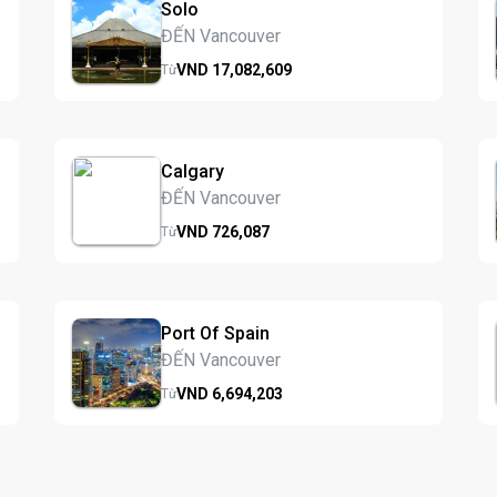
Solo
ĐẾN Vancouver
VND
17,082,
609
Từ
Calgary
ĐẾN Vancouver
VND
726,
087
Từ
Port Of Spain
ĐẾN Vancouver
VND
6,694,
203
Từ