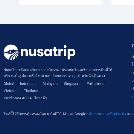
ห
เ
โ
NusaTrip เชื่อมต่อกับสายการบินราคาประหยัดในเอเชีย สายการบินที่ให้
ก
บริการเต็มรูปแบบทั่วโลกด้วยค่าโดยสารราคาถูกสำหรับนักเดินทาง
อ
Global
Indonesia
Malaysia
Singapore
Philippines
เ
Vietnam
Thailand
ร
สมาชิกของ ASITA | ไออาต้า
ไซต์นี้ได้รับการคุ้มครองโดย reCAPTCHA และ Google
นโยบายความเป็นส่วนตัว
และ