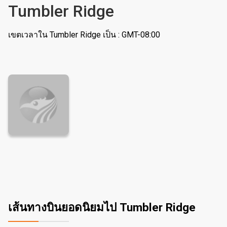
Tumbler Ridge
เขตเวลาใน Tumbler Ridge เป็น : GMT-08:00
เส้นทางบินยอดนิยมไป Tumbler Ridge