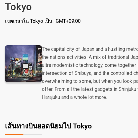
Tokyo
เขตเวลาใน Tokyo เป็น : GMT+09:00
The capital city of Japan and a hustling metr
the nations activities. A mix of traditional J
ultra modernistic technology, come together
intersection of Shibuya, and the controlled 
overwhelming to some, but when you look pas
offer. From all the latest gadgets in Shinjuku
Harajuku and a whole lot more.
เส้นทางบินยอดนิยมไป Tokyo