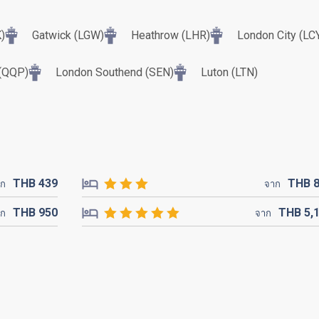
)
Gatwick (LGW)
Heathrow (LHR)
London City (LC
 (QQP)
London Southend (SEN)
Luton (LTN)
THB
439
THB
าก
จาก
THB
950
THB
5,
าก
จาก