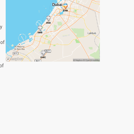
ty
-
 of
of