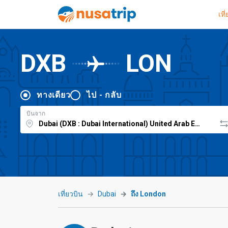
เที
DXB
LON
ทางเดียว
ไป - กลับ
บินจาก
เที่ยวบิน
Dubai
ถึง London