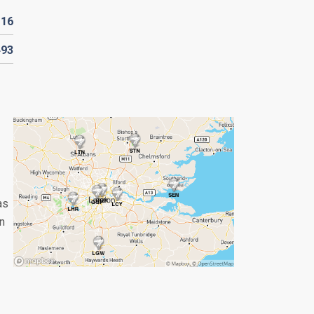
116
493
as
n