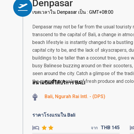
Denpasar
เขตเวลาใน Denpasar เป็น : GMT+08:00
Denpasar may not be far from the usual touristy 
transcend to the capital of Bali, a change in atmos
beach lifestyle is instantly changed to a bustling
capital city to be, and the lack of skyscrapers, 
buildings to be taller than a coconut tree, gives
busy Balinese buzzing around on their scooter
seen around the city. Catch a glimpse of the tra
the magnificent colors of fresh produce and colorf
สนามบินที่ให้บริการ BALI
Bali, Ngurah Rai Intl. - (DPS)
ราคาโรงแรมใน Bali
THB
145
จาก