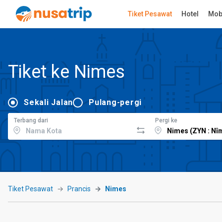
Tiket Pesawat
Hotel
Mob
Tiket ke Nimes
Sekali Jalan
Pulang-pergi
Terbang dari
Pergi ke
Tiket Pesawat
Prancis
Nimes