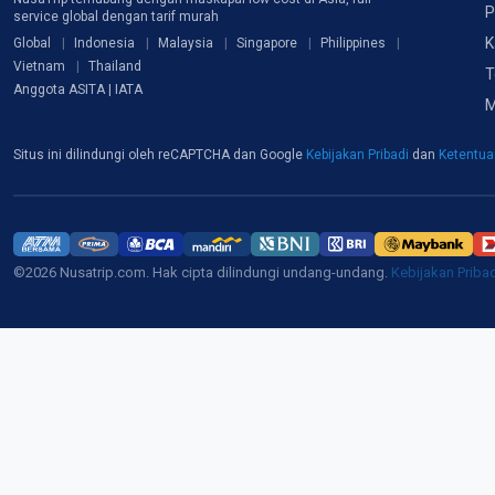
P
service global dengan tarif murah
K
Global
Indonesia
Malaysia
Singapore
Philippines
Vietnam
Thailand
T
Anggota ASITA | IATA
M
Situs ini dilindungi oleh reCAPTCHA dan Google
Kebijakan Pribadi
dan
Ketentu
©2026 Nusatrip.com. Hak cipta dilindungi undang-undang.
Kebijakan Priba