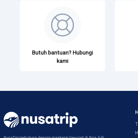
Butuh bantuan? Hubungi
kami
H
T
H
NusaTrip terhubung dengan maskapai low-cost di Asia, full-