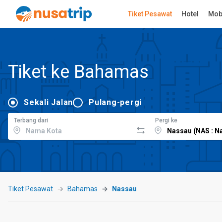
Tiket Pesawat
Hotel
Mob
Tiket ke Bahamas
Sekali Jalan
Pulang-pergi
Terbang dari
Pergi ke
Tiket Pesawat
Bahamas
Nassau