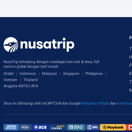
H
T
H
NusaTrip terhubung dengan maskapai low-cost di Asia, full-
P
service global dengan tarif murah
K
Global
Indonesia
Malaysia
Singapore
Philippines
Vietnam
Thailand
T
Anggota ASITA | IATA
M
Situs ini dilindungi oleh reCAPTCHA dan Google
Kebijakan Pribadi
dan
Ketentu