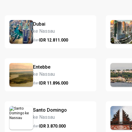
Dubai
ke Nassau
IDR
12.811.
000
dari
Entebbe
ke Nassau
IDR
11.896.
000
dari
Santo Domingo
ke Nassau
IDR
3.870.
000
dari