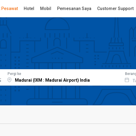
t Pesawat
Hotel
Mobil
Pemesanan Saya
Customer Support
Pergi ke
Beran
T