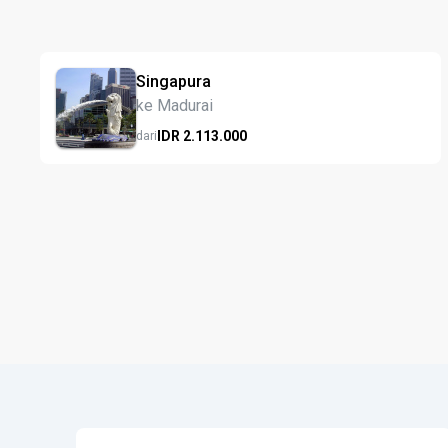
Singapura
ke Madurai
IDR
2.113.
000
dari