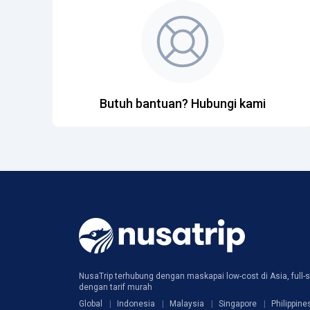
Butuh bantuan? Hubungi kami
NusaTrip terhubung dengan maskapai low-cost di Asia, full-s
dengan tarif murah
Global
Indonesia
Malaysia
Singapore
Philippine