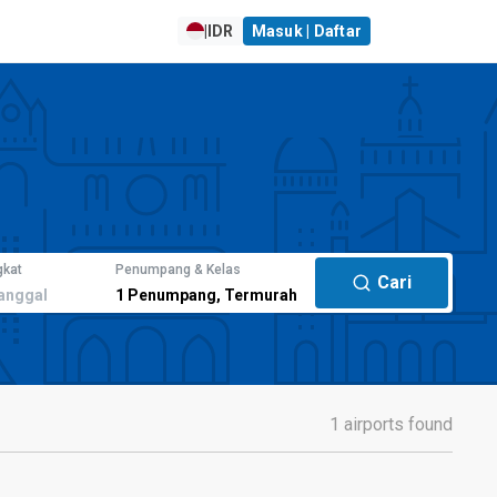
|
IDR
Masuk | Daftar
gkat
Penumpang & Kelas
Cari
anggal
1
Penumpang
,
Termurah
1 airports found