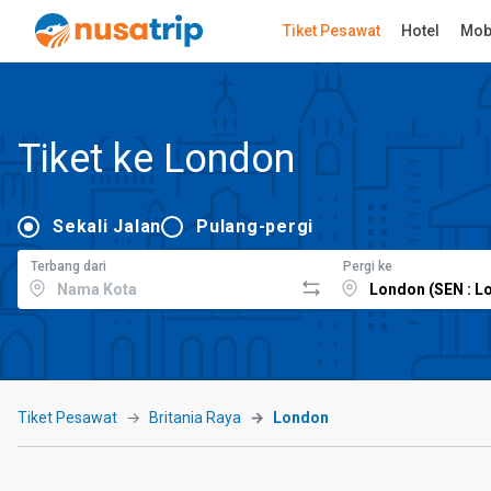
Tiket Pesawat
Hotel
Mob
Tiket ke London
Sekali Jalan
Pulang-pergi
Terbang dari
Pergi ke
Tiket Pesawat
Britania Raya
London