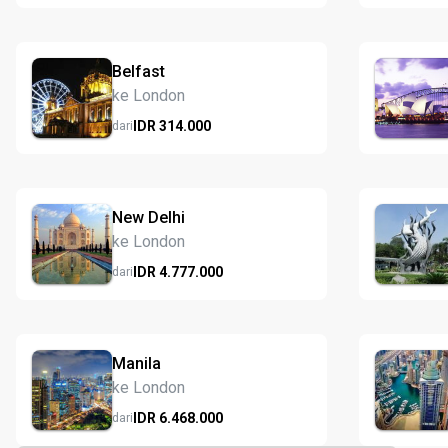
Belfast
ke London
IDR
314.
000
dari
New Delhi
ke London
IDR
4.777.
000
dari
Manila
ke London
IDR
6.468.
000
dari