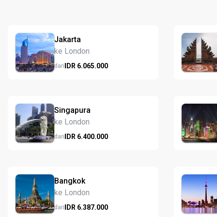
Jakarta
ke London
IDR
6.065.
000
dari
Singapura
ke London
IDR
6.400.
000
dari
Bangkok
ke London
IDR
6.387.
000
dari