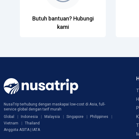
Butuh bantuan? Hubungi
kami
H
T
H
NusaTrip terhubung dengan maskapai low-cost di Asia, full-
P
service global dengan tarif murah
K
Global
Indonesia
Malaysia
Singapore
Philippines
Vietnam
Thailand
T
Anggota ASITA | IATA
M