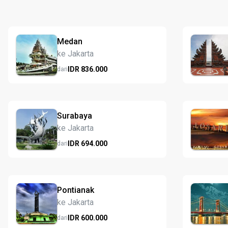
Medan
ke Jakarta
IDR
836.
000
dari
Surabaya
ke Jakarta
IDR
694.
000
dari
Pontianak
ke Jakarta
IDR
600.
000
dari