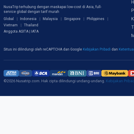
H
NusaTrip terhubung dengan maskapai low-cost di Asia, full-
P
service global dengan tarif murah
K
Global
Indonesia
Malaysia
Singapore
Philippines
Vietnam
Thailand
T
Anggota ASITA | IATA
M
Situs ini dilindungi oleh reCAPTCHA dan Google
Kebijakan Pribadi
dan
Ketentu
©2026 Nusatrip.com. Hak cipta dilindungi undang-undang.
Kebijakan Priba