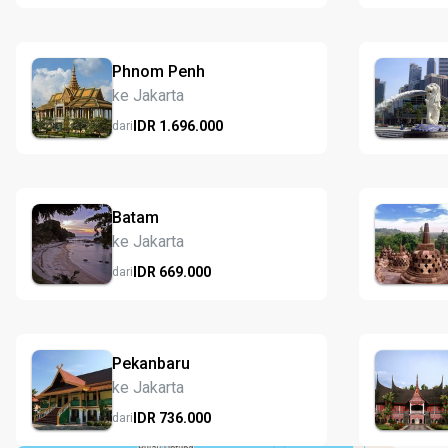
Phnom Penh
ke Jakarta
IDR
1.696.
000
dari
Batam
ke Jakarta
IDR
669.
000
dari
Pekanbaru
ke Jakarta
IDR
736.
000
dari