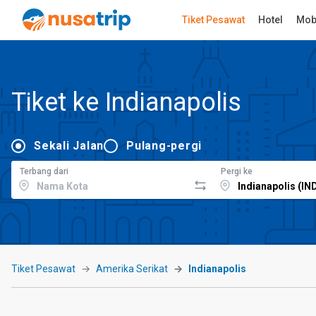
Tiket Pesawat
Hotel
Mob
Tiket ke Indianapolis
Sekali Jalan
Pulang-pergi
Terbang dari
Pergi ke
Tiket Pesawat
Amerika Serikat
Indianapolis