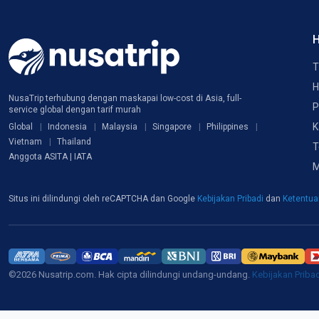
H
T
H
NusaTrip terhubung dengan maskapai low-cost di Asia, full-
P
service global dengan tarif murah
K
Global
Indonesia
Malaysia
Singapore
Philippines
Vietnam
Thailand
T
Anggota ASITA | IATA
M
Situs ini dilindungi oleh reCAPTCHA dan Google
Kebijakan Pribadi
dan
Ketentu
©2026 Nusatrip.com. Hak cipta dilindungi undang-undang.
Kebijakan Priba