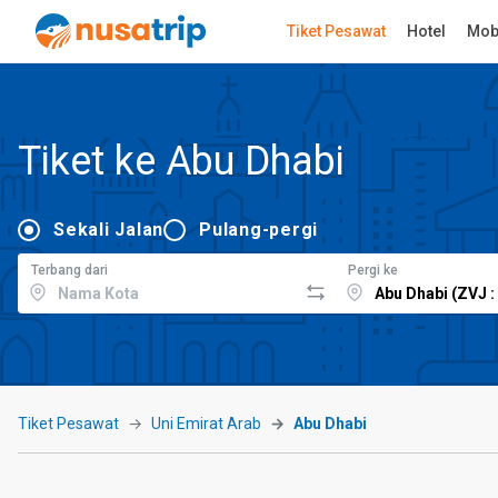
Tiket Pesawat
Hotel
Mob
Tiket ke Abu Dhabi
Sekali Jalan
Pulang-pergi
Terbang dari
Pergi ke
Tiket Pesawat
Uni Emirat Arab
Abu Dhabi