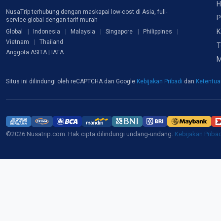
H
NusaTrip terhubung dengan maskapai low-cost di Asia, full-
P
service global dengan tarif murah
K
Global
Indonesia
Malaysia
Singapore
Philippines
Vietnam
Thailand
T
Anggota ASITA | IATA
M
Situs ini dilindungi oleh reCAPTCHA dan Google
Kebijakan Pribadi
dan
Ketentu
©2026 Nusatrip.com. Hak cipta dilindungi undang-undang.
Kebijakan Priba