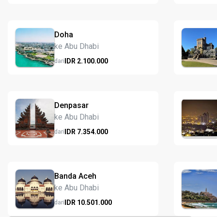
Doha
ke Abu Dhabi
IDR
2.100.
000
dari
Denpasar
ke Abu Dhabi
IDR
7.354.
000
dari
Banda Aceh
ke Abu Dhabi
IDR
10.501.
000
dari