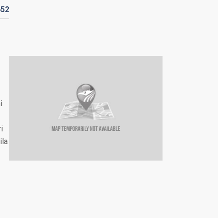
652
i
i
ila