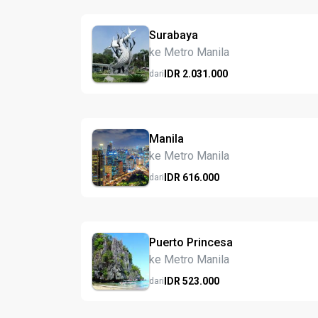
Surabaya
ke Metro Manila
IDR
2.031.
000
dari
Manila
ke Metro Manila
IDR
616.
000
dari
Puerto Princesa
ke Metro Manila
IDR
523.
000
dari