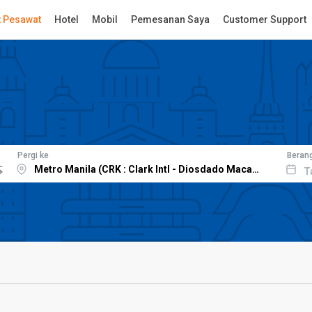
t Pesawat
Hotel
Mobil
Pemesanan Saya
Customer Support
Pergi ke
Beran
T