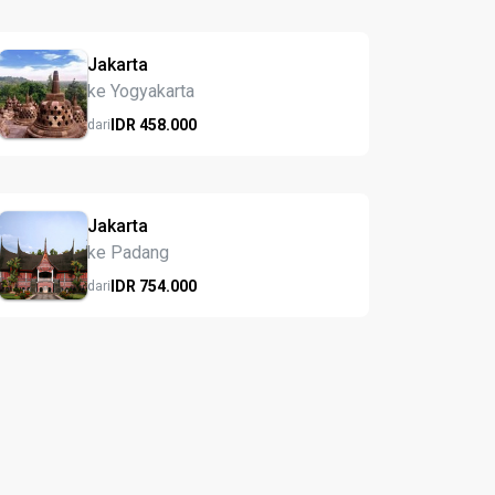
Jakarta
ke Yogyakarta
IDR
458.
000
dari
Jakarta
ke Padang
IDR
754.
000
dari