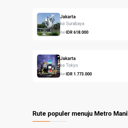
Jakarta
ke Surabaya
IDR
618.
000
dari
Jakarta
ke Tokyo
IDR
1.773.
000
dari
Rute populer menuju Metro Mani