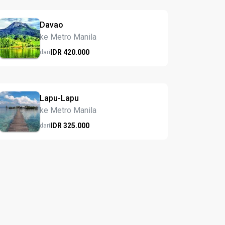
Davao
ke Metro Manila
IDR
420.
000
dari
Lapu-Lapu
ke Metro Manila
IDR
325.
000
dari