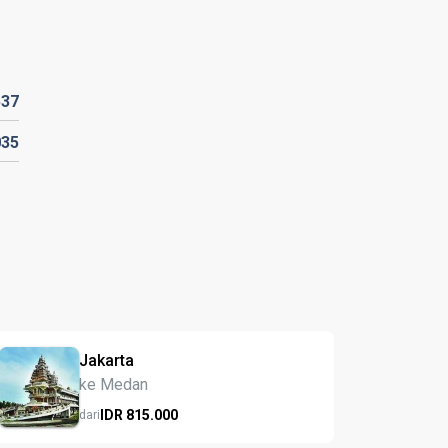
537
035
Jakarta
ke Medan
IDR
815.
000
dari