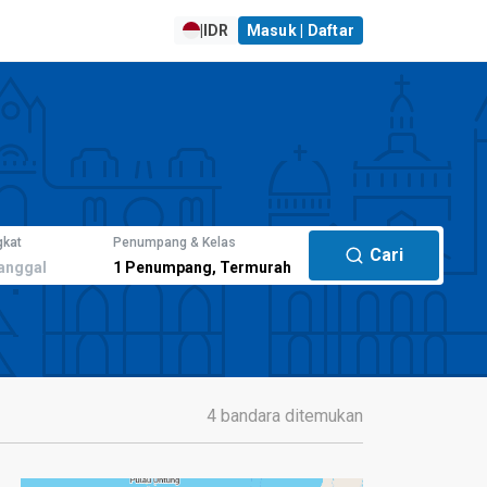
|
IDR
Masuk | Daftar
gkat
Penumpang & Kelas
Cari
anggal
1
Penumpang
,
Termurah
4 bandara ditemukan