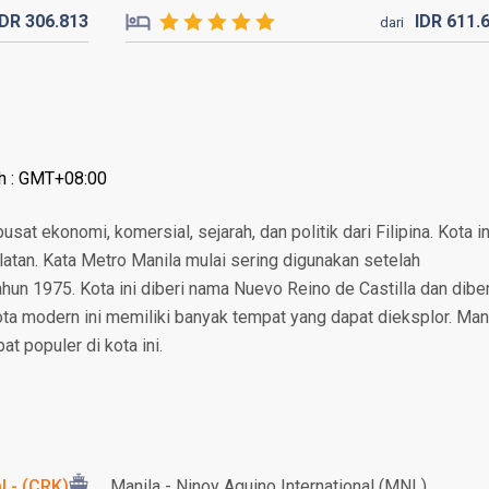
IDR
306.
813
IDR
611.
dari
ah : GMT+08:00
sat ekonomi, komersial, sejarah, dan politik dari Filipina. Kota in
elatan. Kata Metro Manila mulai sering digunakan setelah
ahun 1975. Kota ini diberi nama Nuevo Reino de Castilla dan diber
Kota modern ini memiliki banyak tempat yang dapat dieksplor. Man
 populer di kota ini.
l - (CRK)
Manila - Ninoy Aquino International (MNL)