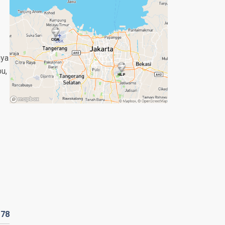
nya
bu,
178