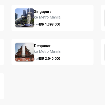
Singapura
ke Metro Manila
IDR
1.398.
000
dari
Denpasar
ke Metro Manila
IDR
2.040.
000
dari