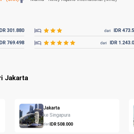
IDR
301.
880
IDR
473.
dari
IDR
769.
498
IDR
1.243.
dari
i Jakarta
Jakarta
ke Singapura
IDR
508.
000
dari