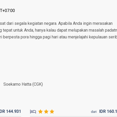
MT+07:00
at dari segala kegiatan negara. Apabila Anda ingin merasakan
g tepat untuk Anda, hanya kalau dapat melupakan masalah padat
i berpesta pora hingga pagi hari atau menjelajahi kepulauan seri
Soekarno Hatta (CGK)
IDR
144.
931
IDR
160.
dari