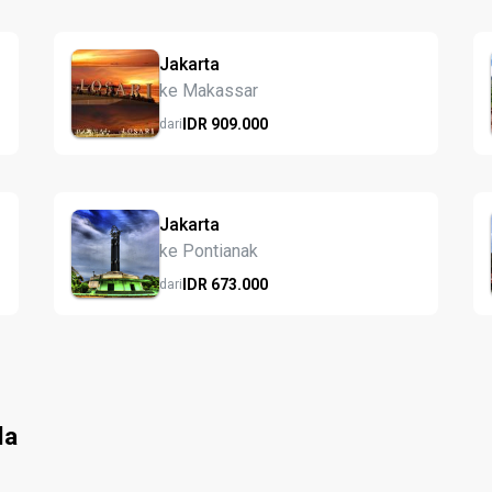
Jakarta
ke Makassar
IDR
909.
000
dari
Jakarta
ke Pontianak
IDR
673.
000
dari
la