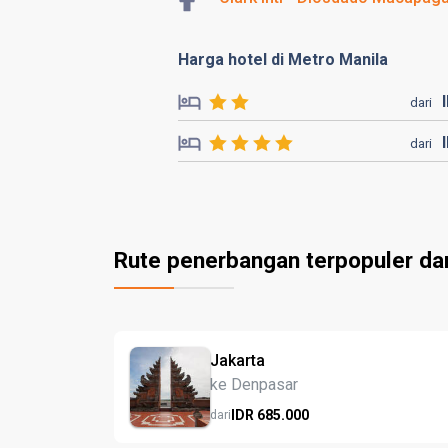
Harga hotel di Metro Manila
dari
dari
Rute penerbangan terpopuler dar
Jakarta
ke Denpasar
IDR
685.
000
dari