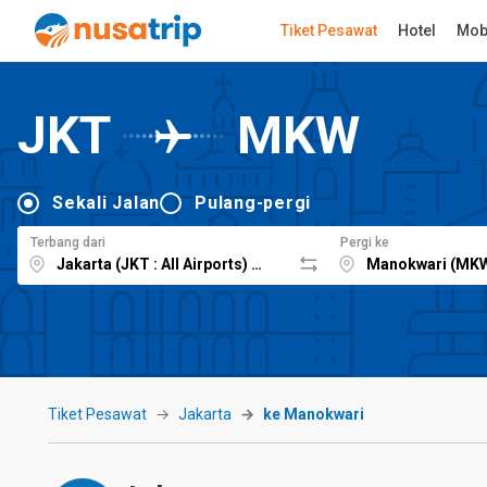
Tiket Pesawat
Hotel
Mob
JKT
MKW
Sekali Jalan
Pulang-pergi
Terbang dari
Pergi ke
Tiket Pesawat
Jakarta
ke Manokwari