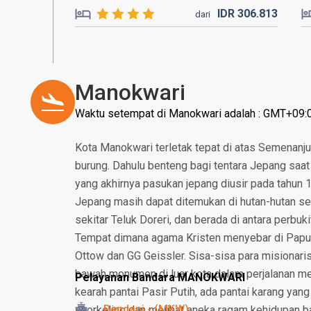
IDR
306.
813
dari
Manokwari
Waktu setempat di Manokwari adalah : GMT+09:
Kota Manokwari terletak tepat di atas Semenanj
burung. Dahulu benteng bagi tentara Jepang saa
yang akhirnya pasukan jepang diusir pada tahun 
Jepang masih dapat ditemukan di hutan-hutan s
sekitar Teluk Doreri, dan berada di antara perbuk
Tempat dimana agama Kristen menyebar di Papu
Ottow dan GG Geissler. Sisa-sisa para misionaris 
bawah monumen di luar kota dalam perjalanan men
Pelayanan Bandara MANOKWARI
kearah pantai Pasir Putih, ada pantai karang yan
Rendani - (MKW)
snorkeling dan melihat aneka ragam kehidupan ba