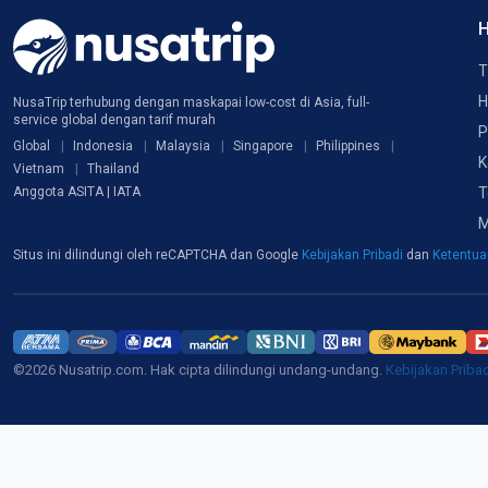
H
T
H
NusaTrip terhubung dengan maskapai low-cost di Asia, full-
service global dengan tarif murah
P
Global
Indonesia
Malaysia
Singapore
Philippines
K
Vietnam
Thailand
T
Anggota ASITA | IATA
M
Situs ini dilindungi oleh reCAPTCHA dan Google
Kebijakan Pribadi
dan
Ketentu
©2026 Nusatrip.com. Hak cipta dilindungi undang-undang.
Kebijakan Priba