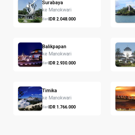
Surabaya
ke Manokwari
IDR
2.048.
000
dari
Balikpapan
ke Manokwari
IDR
2.930.
000
dari
Timika
ke Manokwari
IDR
1.766.
000
dari