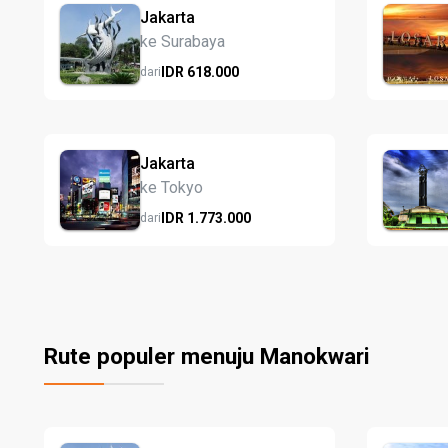
Jakarta
ke Surabaya
IDR
618.
000
dari
Jakarta
ke Tokyo
IDR
1.773.
000
dari
Rute populer menuju Manokwari