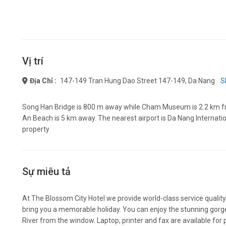
Vị trí
Địa Chỉ :
147-149 Tran Hung Dao Street 147-149, Da Nang
S
Song Han Bridge is 800 m away while Cham Museum is 2.2 km f
An Beach is 5 km away. The nearest airport is Da Nang Internatio
property
Sự miêu tả
At The Blossom City Hotel we provide world-class service quali
bring you a memorable holiday. You can enjoy the stunning gorg
River from the window. Laptop, printer and fax are available for 