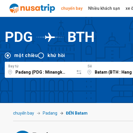
chuyến bay
Nhiều khách sạn
xe ô
PDG
BTH
một chiều
khứ hồi
Bay từ
Sẽ
chuyến bay
Padang
ĐẾN Batam