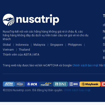
T
c
N
NusaTrip kết nối với các hãng hàng không giá rẻ ở châu Á, các
hãng hàng không đầy đủ dịch vụ trên toàn cầu với giá vé rẻ cho du
đ
khách
S
Global
Indonesia
Malaysia
Singapore
Philippines
Vietnam
Thailand
V
Thành viên của ASITA | IATA
Đ
Trang web này được bảo vệ bởi reCAPTCHA và Google
Chính sách bảo mật
Và
Đ
©2026 Nusatrip.com. Đã đăng ký Bản quyền.
Chính sách bảo mật