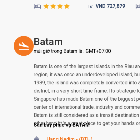
VND
727,
879
Từ
Batam
múi giờ trong Batam là : GMT+07:00
Batam is one of the largest islands in the Riau a
region, it was once an underdeveloped island, but 
1989, the island was completely converted into a
district, in a very short time frame. Its strategic
Singapore has made Batam one of the biggest po
center of international trade, industry and comme
Batam is still considered as a transit destination
other hand it\'s a great place to get your hands o
Sân bay phục vụ BATAM
Hang Nadim - (BTH)