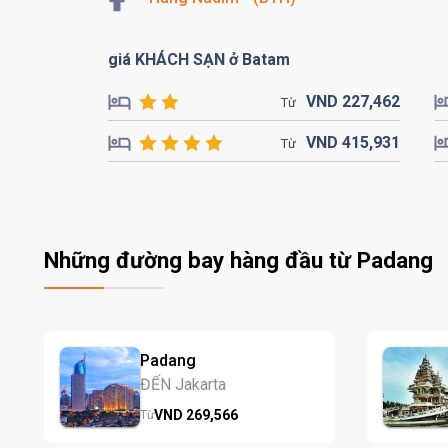
giá KHÁCH SẠN ở Batam
VND
227,
462
Từ
VND
415,
931
Từ
Những đường bay hàng đầu từ Padang
Padang
ĐẾN Jakarta
VND
269,
566
Từ