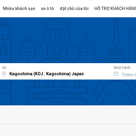
Nhiều khách sạn
xe ô tô
đặt chỗ của tôi
HỖ TRỢ KHÁCH HÀN
Sẽ
khởi hành
Thêm 