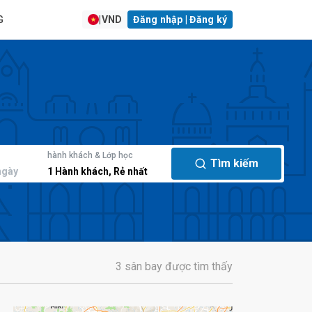
G
|
VND
Đăng nhập | Đăng ký
hành khách & Lớp học
Tìm kiếm
ngày
1
Hành khách
,
Rẻ nhất
3 sân bay được tìm thấy