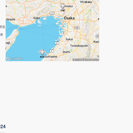
ans
se
024