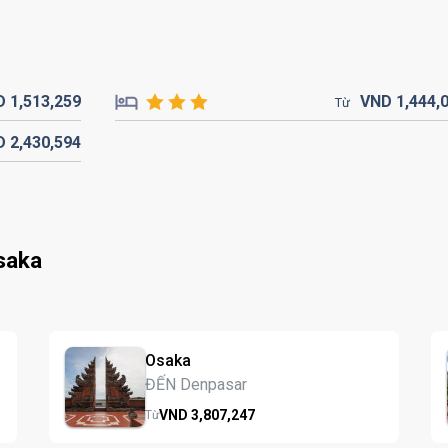
D
1,513,
259
VND
1,444,
Từ
D
2,430,
594
saka
Osaka
ĐẾN Denpasar
VND
3,807,
247
Từ