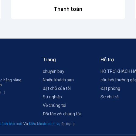
Thanh toán
Trang
Hỗ trợ
chuyến bay
HỖ TRỢ KHÁCH H
Nhiều khách sạn
câu hỏi thường gặ
các hãng hàng
ch
đặt chỗ của tôi
Đặt phòng
s
Sự nghiệp
Sự chi trả
Về chúng tôi
Đối tác với chúng tôi
 sách bảo mật
Và
Điều khoản dịch vụ
áp dụng.