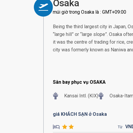
Osaka
múi giờ trong Osaka là : GMT+09:00
Being the third largest city in Japan, 
“large hill” or “large slope”. Osaka oft
it was the centre of trading for rice, c
city was formerly known as Naniwa and 
Sân bay phục vụ OSAKA
Kansai Intl. (KIX)
Osaka-Itam
giá KHÁCH SẠN ở Osaka
VN
Từ