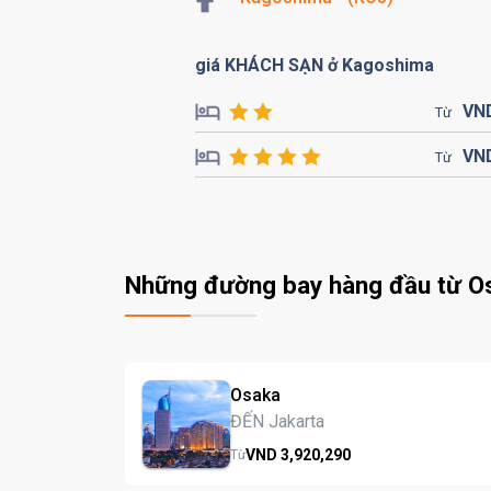
giá KHÁCH SẠN ở Kagoshima
VN
Từ
VN
Từ
Những đường bay hàng đầu từ O
Osaka
ĐẾN Jakarta
VND
3,920,
290
Từ