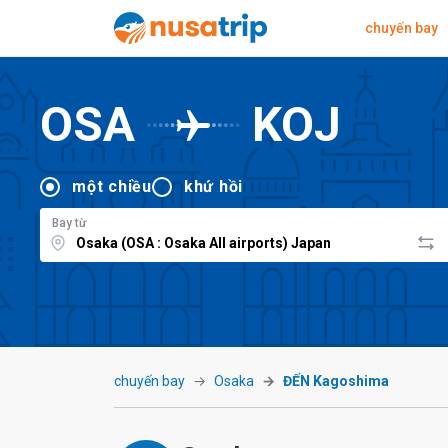
chuyến bay
OSA
KOJ
một chiều
khứ hồi
Bay từ
chuyến bay
Osaka
ĐẾN Kagoshima