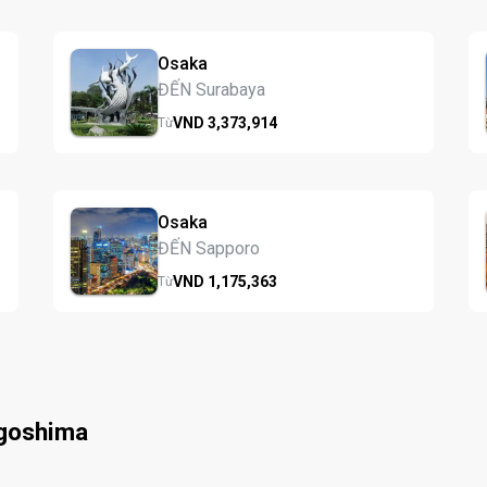
Osaka
ĐẾN Surabaya
VND
3,373,
914
Từ
Osaka
ĐẾN Sapporo
VND
1,175,
363
Từ
agoshima