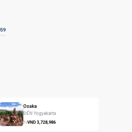
059
Osaka
ĐẾN Yogyakarta
VND
3,728,
986
Từ