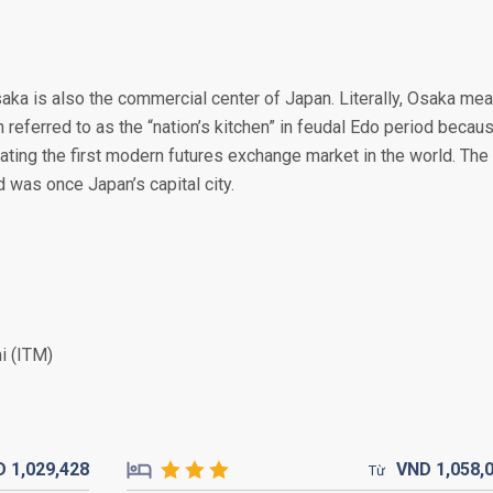
Osaka is also the commercial center of Japan. Literally, Osaka me
en referred to as the “nation’s kitchen” in feudal Edo period becau
reating the first modern futures exchange market in the world. The
was once Japan’s capital city.
i (ITM)
D
1,029,
428
VND
1,058,
Từ