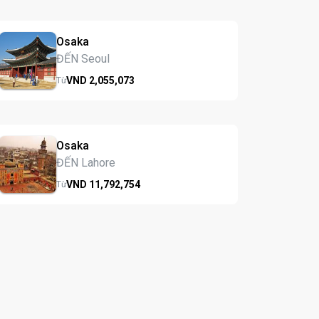
Osaka
ĐẾN Seoul
VND
2,055,
073
Từ
Osaka
ĐẾN Lahore
VND
11,792,
754
Từ