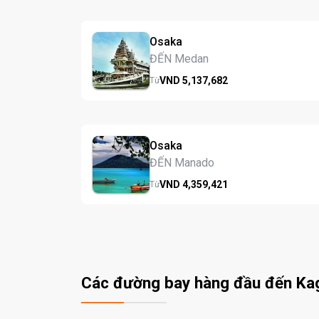
Osaka
ĐẾN Medan
VND
5,137,
682
Từ
Osaka
ĐẾN Manado
VND
4,359,
421
Từ
Các đường bay hàng đầu đến K