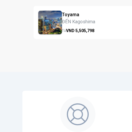
Toyama
ĐẾN Kagoshima
VND
5,505,
798
Từ