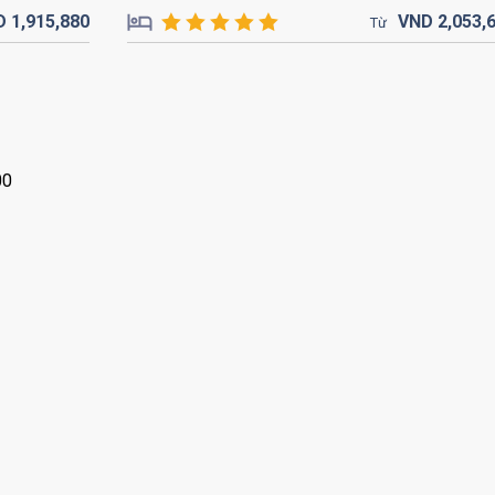
D
1,915,
880
VND
2,053,
Từ
00