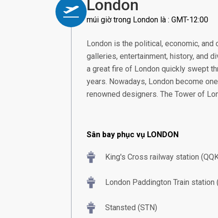
London
múi giờ trong London là : GMT-12:00
London is the political, economic, and 
galleries, entertainment, history, and 
a great fire of London quickly swept t
years. Nowadays, London become one of 
renowned designers. The Tower of Lon
Sân bay phục vụ LONDON
King's Cross railway station (QQK
London Paddington Train station
Stansted (STN)