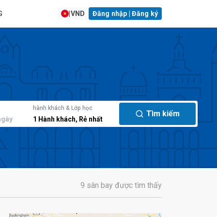
G
|
VND
Đăng nhập | Đăng ký
hành khách & Lớp học
Tìm kiếm
ngày
1
Hành khách
,
Rẻ nhất
9 sân bay được tìm thấy