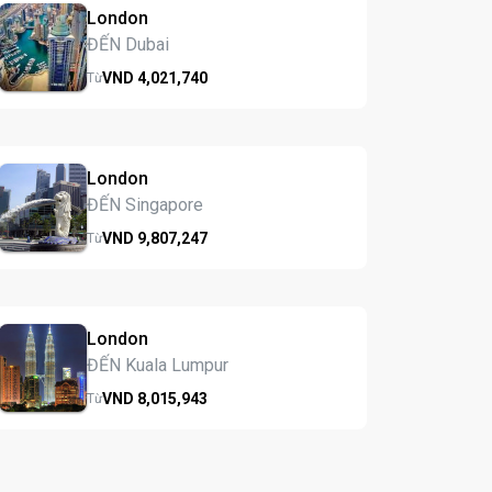
London
ĐẾN Dubai
VND
4,021,
740
Từ
London
ĐẾN Singapore
VND
9,807,
247
Từ
London
ĐẾN Kuala Lumpur
VND
8,015,
943
Từ