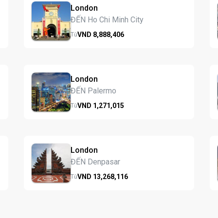
London
ĐẾN Ho Chi Minh City
VND
8,888,
406
Từ
London
ĐẾN Palermo
VND
1,271,
015
Từ
London
ĐẾN Denpasar
VND
13,268,
116
Từ