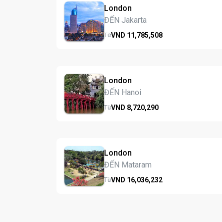
London
ĐẾN Jakarta
VND
11,785,
508
Từ
London
ĐẾN Hanoi
VND
8,720,
290
Từ
London
ĐẾN Mataram
VND
16,036,
232
Từ