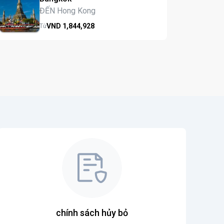
ĐẾN Hong Kong
VND
1,844,
928
Từ
chính sách hủy bỏ