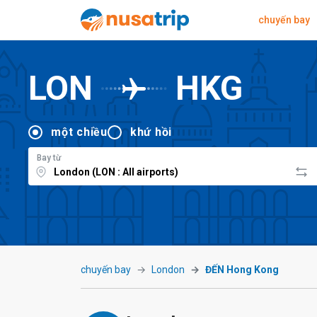
chuyến bay
LON
HKG
một chiều
khứ hồi
Bay từ
chuyến bay
London
ĐẾN Hong Kong