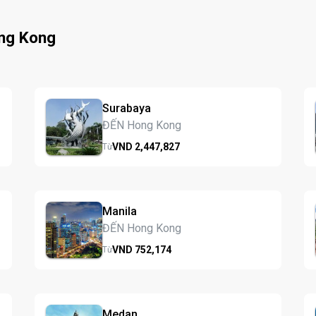
ng Kong
Surabaya
ĐẾN Hong Kong
VND
2,447,
827
Từ
Manila
ĐẾN Hong Kong
VND
752,
174
Từ
Medan