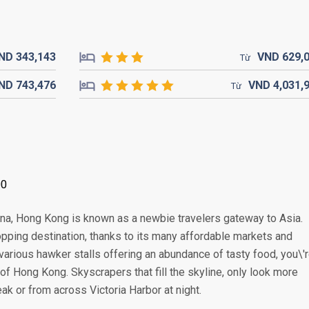
ND
343,
143
VND
629,
Từ
ND
743,
476
VND
4,031,
Từ
00
China, Hong Kong is known as a newbie travelers gateway to Asia.
pping destination, thanks to its many affordable markets and
various hawker stalls offering an abundance of tasty food, you\'
of Hong Kong. Skyscrapers that fill the skyline, only look more
k or from across Victoria Harbor at night.