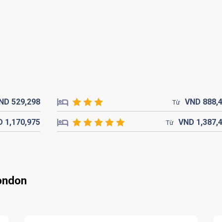
ND
529,
298
VND
888,
Từ
D
1,170,
975
VND
1,387,
Từ
ondon