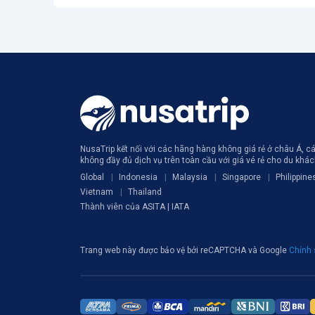
NusaTrip kết nối với các hãng hàng không giá rẻ ở châu Á, 
không đầy đủ dịch vụ trên toàn cầu với giá vé rẻ cho du khá
Global
Indonesia
Malaysia
Singapore
Philippine
Vietnam
Thailand
Thành viên của ASITA | IATA
Trang web này được bảo vệ bởi reCAPTCHA và Google
Chính