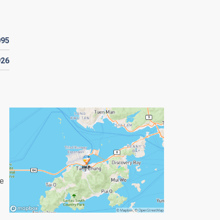
095
926
re