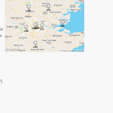
as
n
Y)