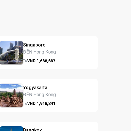
Singapore
ĐẾN Hong Kong
VND
1,666,
667
Từ
Yogyakarta
ĐẾN Hong Kong
VND
1,918,
841
Từ
Bangkok