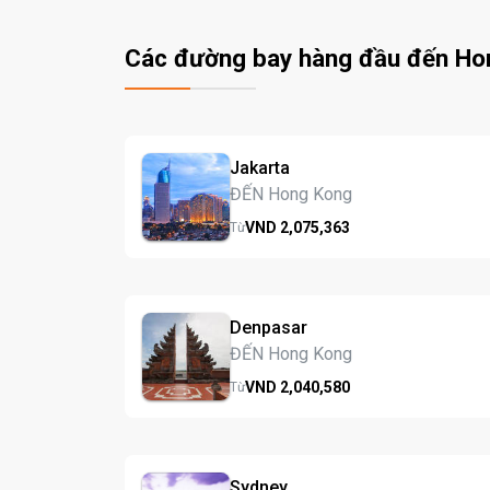
Các đường bay hàng đầu đến Ho
Jakarta
ĐẾN Hong Kong
VND
2,075,
363
Từ
Denpasar
ĐẾN Hong Kong
VND
2,040,
580
Từ
Sydney