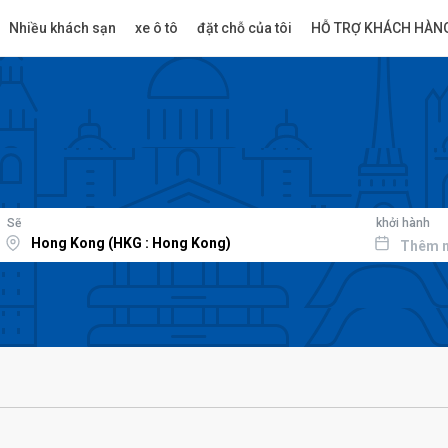
Nhiều khách sạn
xe ô tô
đặt chỗ của tôi
HỖ TRỢ KHÁCH HÀN
Sẽ
khởi hành
Thêm 