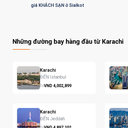
giá KHÁCH SẠN ở Sialkot
Những đường bay hàng đầu từ Karachi
Karachi
ĐẾN Istanbul
VND
4,002,
899
Từ
Karachi
ĐẾN Jeddah
VND
4,897,
102
Từ