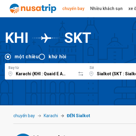
chuyến bay
Nhiều khách sạn
xe ô
KHI
SKT
một chiều
khứ hồi
Bay từ
Sẽ
chuyến bay
Karachi
ĐẾN Sialkot