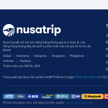
T
c
N
NusaTrip kết nối với các hãng hàng không giá rẻ ở châu Á, các
hãng hàng không đầy đủ dịch vụ trên toàn cầu với giá vé rẻ cho du
đ
khách
S
Global
Indonesia
Malaysia
Singapore
Philippines
Vietnam
Thailand
V
Thành viên của ASITA | IATA
Đ
Trang web này được bảo vệ bởi reCAPTCHA và Google
Chính sách bảo mật
Và
Đ
©2026 Nusatrip.com. Đã đăng ký Bản quyền.
Chính sách bảo mật