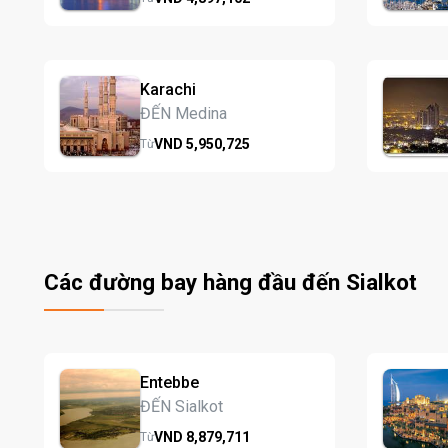
Karachi
ĐẾN Medina
VND
5,950,
725
Từ
Các đường bay hàng đầu đến Sialkot
Entebbe
ĐẾN Sialkot
VND
8,879,
711
Từ