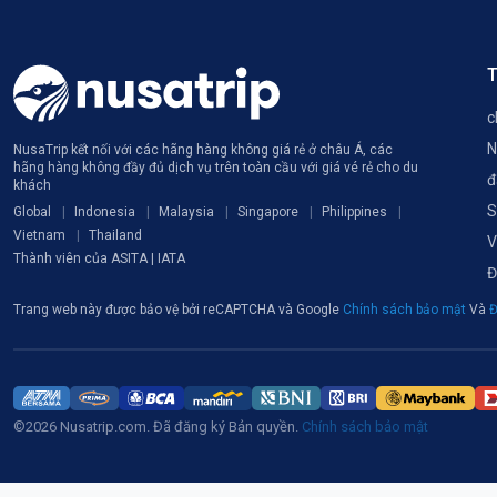
T
c
N
NusaTrip kết nối với các hãng hàng không giá rẻ ở châu Á, các
hãng hàng không đầy đủ dịch vụ trên toàn cầu với giá vé rẻ cho du
đ
khách
S
Global
Indonesia
Malaysia
Singapore
Philippines
Vietnam
Thailand
V
Thành viên của ASITA | IATA
Đ
Trang web này được bảo vệ bởi reCAPTCHA và Google
Chính sách bảo mật
Và
Đ
©2026 Nusatrip.com. Đã đăng ký Bản quyền.
Chính sách bảo mật