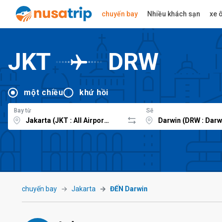
chuyến bay
Nhiều khách sạn
xe ô
JKT
DRW
một chiều
khứ hồi
Bay từ
Sẽ
chuyến bay
Jakarta
ĐẾN Darwin