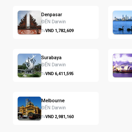
Denpasar
ĐẾN Darwin
VND
1,782,
609
Từ
Surabaya
ĐẾN Darwin
VND
6,411,
595
Từ
Melbourne
ĐẾN Darwin
VND
2,981,
160
Từ