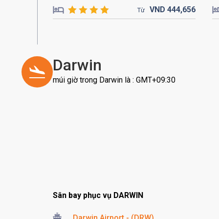
VND
444,
656
Từ
Darwin
múi giờ trong Darwin là : GMT+09:30
Sân bay phục vụ DARWIN
Darwin Airport - (DRW)