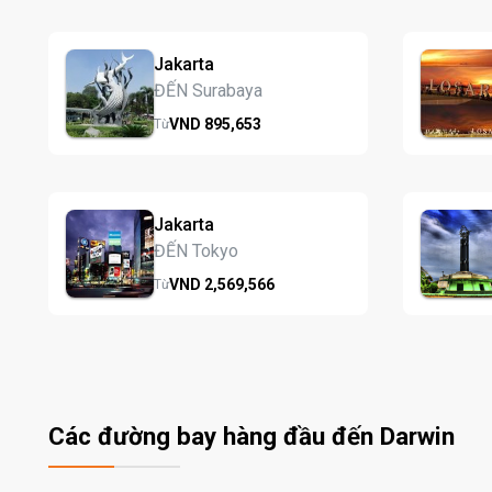
Jakarta
ĐẾN Surabaya
VND
895,
653
Từ
Jakarta
ĐẾN Tokyo
VND
2,569,
566
Từ
Các đường bay hàng đầu đến Darwin