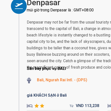
Denpasar
múi giờ trong Denpasar là : GMT+08:00
Denpasar may not be far from the usual touristy 
transcend to the capital of Bali, a change in atmos
beach lifestyle is instantly changed to a bustling
capital city to be, and the lack of skyscrapers, 
buildings to be taller than a coconut tree, gives
busy Balinese buzzing around on their scooter
seen around the city. Catch a glimpse of the tra
the magnificent colors of fresh produce and colorf
Sân bay phục vụ BALI
Bali, Ngurah Rai Intl. - (DPS)
giá KHÁCH SẠN ở Bali
VND
113,
238
Từ