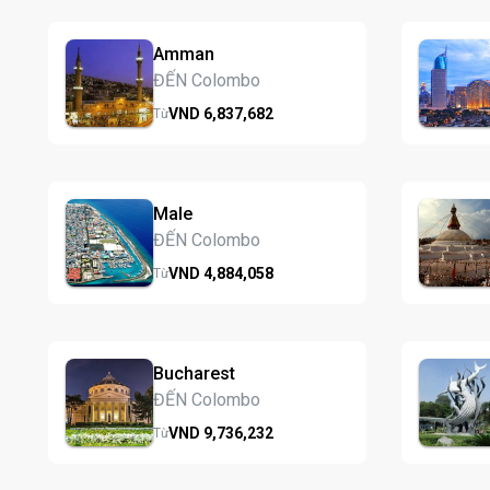
Amman
ĐẾN Colombo
VND
6,837,
682
Từ
Male
ĐẾN Colombo
VND
4,884,
058
Từ
Bucharest
ĐẾN Colombo
VND
9,736,
232
Từ