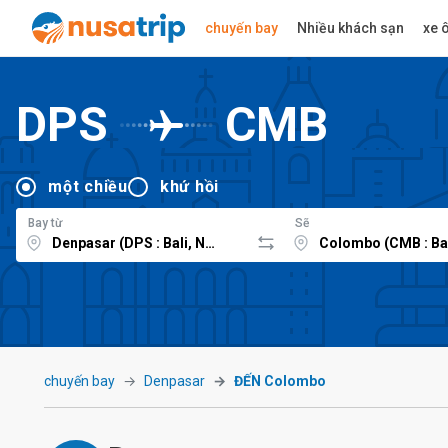
chuyến bay
Nhiều khách sạn
xe ô
DPS
CMB
một chiều
khứ hồi
Bay từ
Sẽ
chuyến bay
Denpasar
ĐẾN Colombo