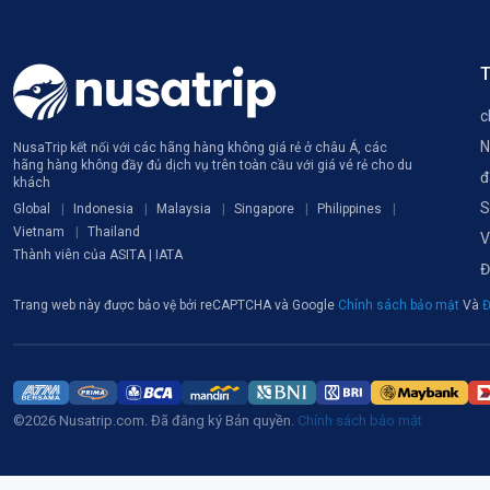
T
c
N
NusaTrip kết nối với các hãng hàng không giá rẻ ở châu Á, các
hãng hàng không đầy đủ dịch vụ trên toàn cầu với giá vé rẻ cho du
đ
khách
S
Global
Indonesia
Malaysia
Singapore
Philippines
Vietnam
Thailand
V
Thành viên của ASITA | IATA
Đ
Trang web này được bảo vệ bởi reCAPTCHA và Google
Chính sách bảo mật
Và
Đ
©2026 Nusatrip.com. Đã đăng ký Bản quyền.
Chính sách bảo mật