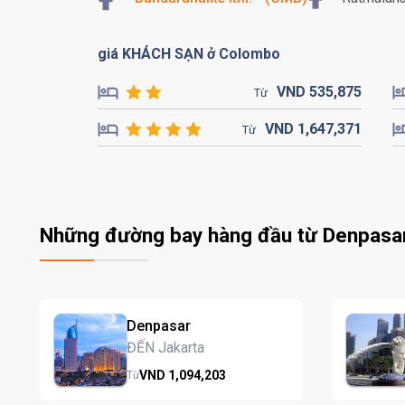
giá KHÁCH SẠN ở Colombo
VND
535,
875
Từ
VND
1,647,
371
Từ
Những đường bay hàng đầu từ Denpasa
Denpasar
ĐẾN Jakarta
VND
1,094,
203
Từ