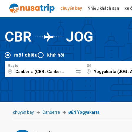
chuyến bay
Nhiều khách sạn
xe ô
CBR
JOG
một chiều
khứ hồi
Bay từ
Sẽ
chuyến bay
Canberra
ĐẾN Yogyakarta