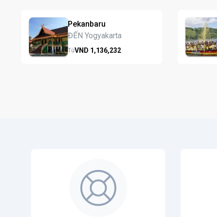
Pekanbaru
ĐẾN Yogyakarta
VND
1,136,
232
Từ