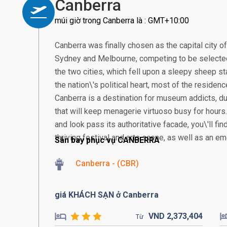
Canberra
múi giờ trong Canberra là : GMT+10:00
Canberra was finally chosen as the capital city o
Sydney and Melbourne, competing to be selected.
the two cities, which fell upon a sleepy sheep 
the nation\'s political heart, most of the residence
Canberra is a destination for museum addicts, 
that will keep menagerie virtuoso busy for hours. I
and look pass its authoritative facade, you\'ll fin
thriving festival and arts scene, as well as an e
Sân bay phục vụ CANBERRA
Canberra - (CBR)
giá KHÁCH SẠN ở Canberra
VND
2,373,
404
Từ