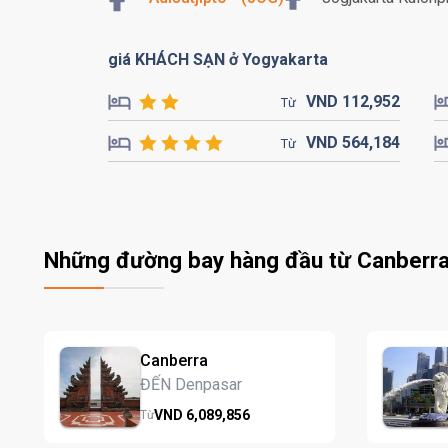
giá KHÁCH SẠN ở Yogyakarta
VND
112,
952
Từ
VND
564,
184
Từ
Những đường bay hàng đầu từ Canberr
Canberra
ĐẾN Denpasar
VND
6,089,
856
Từ