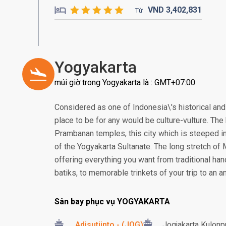
VND
3,402,
831
Từ
Yogyakarta
múi giờ trong Yogyakarta là : GMT+07:00
Considered as one of Indonesia\'s historical and 
place to be for any would be culture-vulture. T
Prambanan temples, this city which is steeped in
of the Yogyakarta Sultanate. The long stretch of
offering everything you want from traditional ha
batiks, to memorable trinkets of your trip to an an
Sân bay phục vụ YOGYAKARTA
Adisutjipto - (JOG)
Jogjakarta Kulonpr