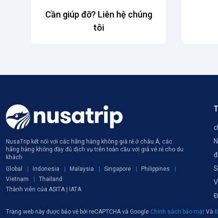
Cần giúp đỡ? Liên hệ chúng
tôi
T
c
N
NusaTrip kết nối với các hãng hàng không giá rẻ ở châu Á, các
hãng hàng không đầy đủ dịch vụ trên toàn cầu với giá vé rẻ cho du
đ
khách
S
Global
Indonesia
Malaysia
Singapore
Philippines
Vietnam
Thailand
V
Thành viên của ASITA | IATA
Đ
Trang web này được bảo vệ bởi reCAPTCHA và Google
Chính sách bảo mật
Và
Đ