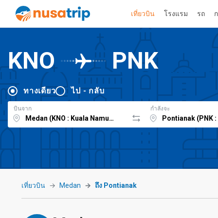
เที่ยวบิน
โรงแรม
รถ
ก
KNO
PNK
ทางเดียว
ไป - กลับ
บินจาก
กำลังจะ
เที่ยวบิน
Medan
ถึง Pontianak