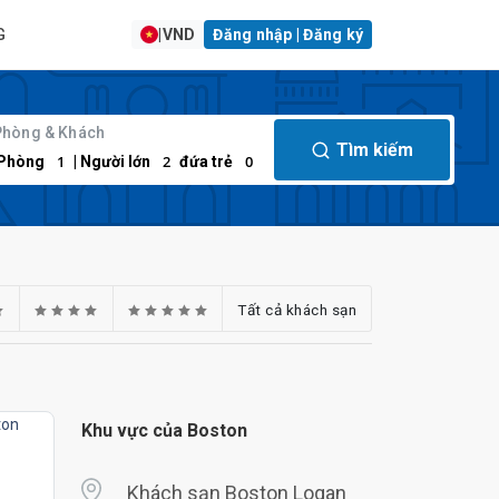
G
|
VND
Đăng nhập | Đăng ký
Phòng & Khách
Tìm kiếm
1
2
0
Phòng
| Người lớn
đứa trẻ
Tất cả khách sạn
Khu vực của Boston
Khách sạn Boston Logan