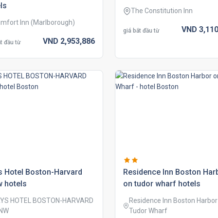
ls
The Constitution Inn
mfort Inn (Marlborough)
VND
3,110
giá bắt đầu từ
VND
2,953,
886
t đầu từ
s hotel boston-harvard
residence inn boston har
 hotels
on tudor wharf hotels
YS HOTEL BOSTON-HARVARD
Residence Inn Boston Harbor
NW
Tudor Wharf