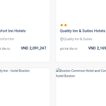
ort inn hotels
quality inn & suites hotels
mfort Inn
Quality Inn & Suites
VND
2,091,
247
VND
2,169
t đầu từ
giá bắt đầu từ