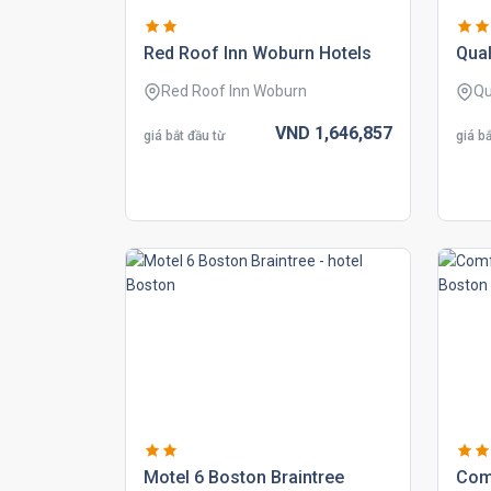
red roof inn woburn hotels
qual
Red Roof Inn Woburn
Qu
VND
1,646,
857
giá bắt đầu từ
giá bắ
motel 6 boston braintree
com