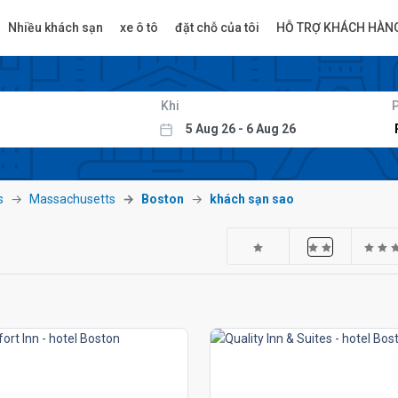
Nhiều khách sạn
xe ô tô
đặt chỗ của tôi
HỖ TRỢ KHÁCH HÀN
Khi
s
Massachusetts
Boston
khách sạn sao