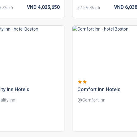
VND
4,025,
650
VND
6,038
t đầu từ
giá bắt đầu từ
ity inn hotels
comfort inn hotels
ality Inn
Comfort Inn