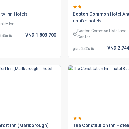
ity inn hotels
boston common hotel an
confer hotels
ality Inn
Boston Common Hotel and
VND
1,803,
700
t đầu từ
Confer
VND
2,744
giá bắt đầu từ
fort inn (marlborough)
the constitution inn hotel