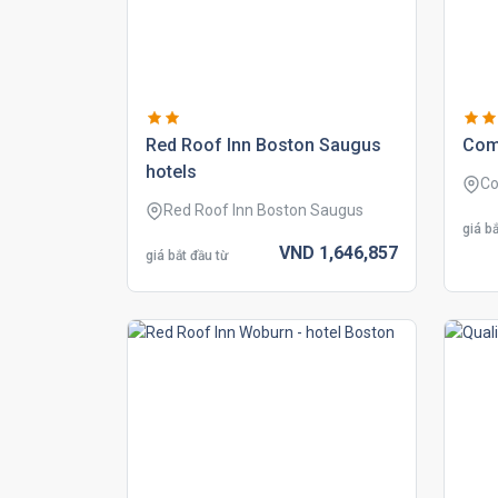
red roof inn boston saugus
comf
hotels
Co
Red Roof Inn Boston Saugus
giá bắ
VND
1,646,
857
giá bắt đầu từ