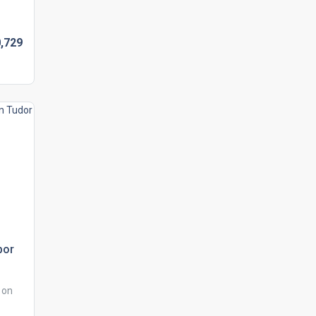
,
729
bor
 on