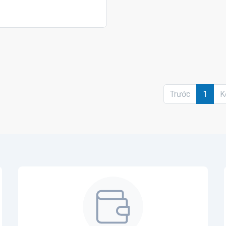
Trước
1
K