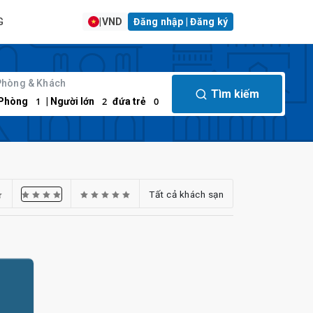
G
|
VND
Đăng nhập | Đăng ký
Phòng & Khách
Tìm kiếm
1
2
0
Phòng
| Người lớn
đứa trẻ
Tất cả khách sạn