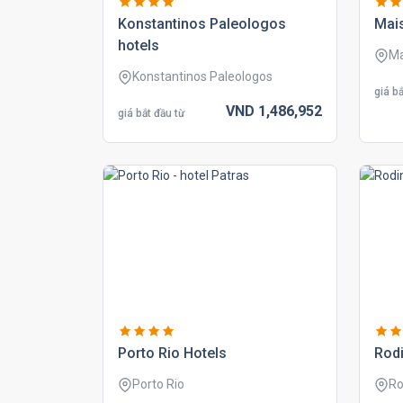
konstantinos paleologos
mai
hotels
Ma
Konstantinos Paleologos
giá bắ
VND
1,486,
952
giá bắt đầu từ
porto rio hotels
rodi
Porto Rio
Ro