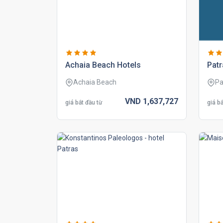
achaia beach hotels
patr
Achaia Beach
Pa
VND
1,637,
727
giá bắt đầu từ
giá bắ