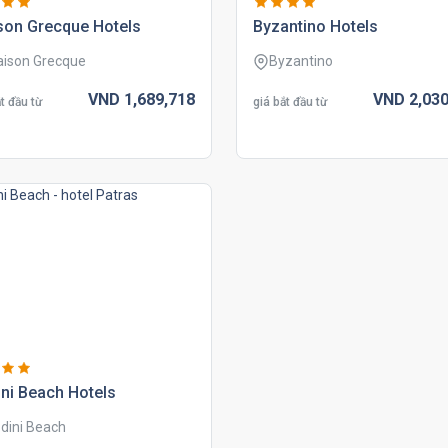
son grecque hotels
byzantino hotels
ison Grecque
Byzantino
VND
1,689,
718
VND
2,030
t đầu từ
giá bắt đầu từ
ni beach hotels
dini Beach