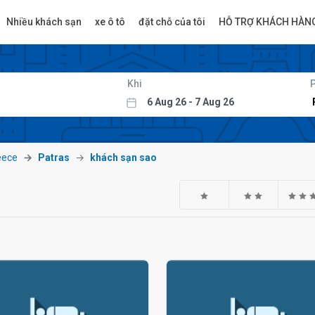
Nhiều khách sạn
xe ô tô
đặt chỗ của tôi
HỖ TRỢ KHÁCH HÀN
Khi
eece
Patras
khách sạn sao