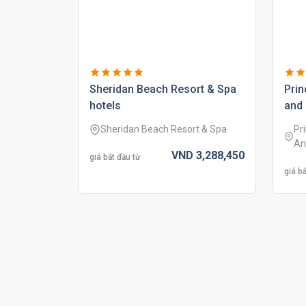
sheridan beach resort & spa
prin
hotels
and 
Sheridan Beach Resort & Spa
Pr
An
VND
3,288,
450
giá bắt đầu từ
giá bắ