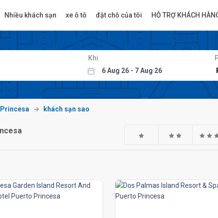
Nhiều khách sạn
xe ô tô
đặt chỗ của tôi
HỖ TRỢ KHÁCH HÀN
Khi
 Princesa
khách sạn sao
incesa