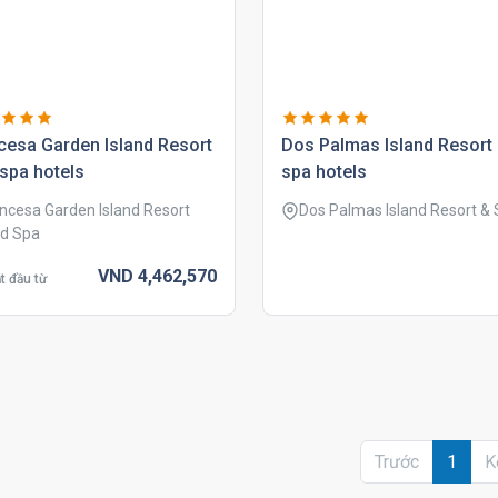
cesa garden island resort
dos palmas island resort
spa hotels
spa hotels
incesa Garden Island Resort
Dos Palmas Island Resort &
d Spa
VND
4,462,
570
t đầu từ
Trước
1
K