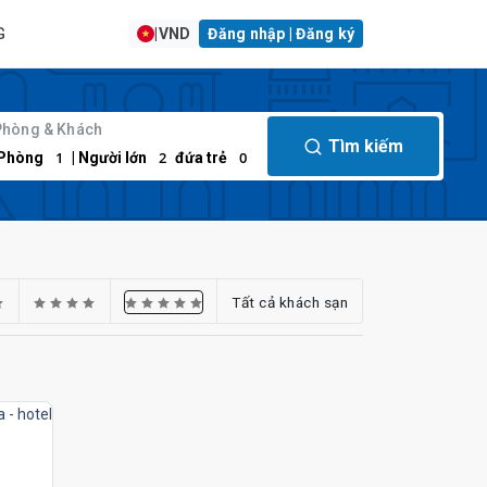
G
|
VND
Đăng nhập | Đăng ký
Phòng & Khách
Tìm kiếm
1
2
0
Phòng
| Người lớn
đứa trẻ
Tất cả khách sạn