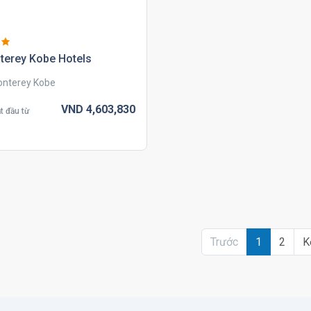
terey kobe hotels
nterey Kobe
VND
4,603,
830
t đầu từ
Trước
1
2
K