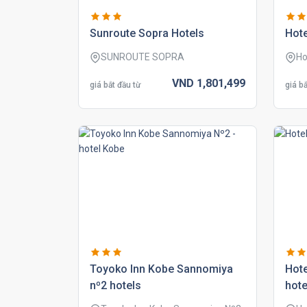
sunroute sopra hotels
hote
SUNROUTE SOPRA
Ho
VND
1,801,
499
giá bắt đầu từ
giá bắ
toyoko inn kobe sannomiya
hote
nº2 hotels
hote