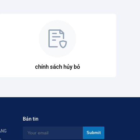
chính sách hủy bỏ
Bản tin
ÀNG
p