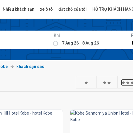
Nhiều khách sạn
xe ô tô
đặt chỗ của tôi
HỖ TRỢ KHÁCH HÀN
Khi
Kobe
khách sạn sao