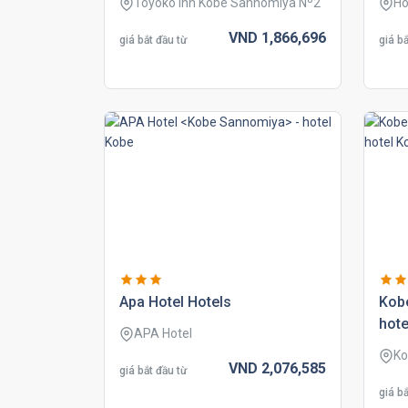
Toyoko Inn Kobe Sannomiya Nº2
Ho
VND
1,866,
696
giá bắt đầu từ
giá bắ
apa hotel
hotels
kob
hote
APA Hotel
Ko
VND
2,076,
585
giá bắt đầu từ
giá bắ