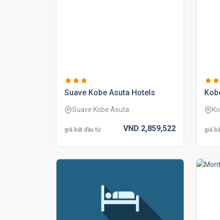
suave kobe asuta hotels
kobe
Suave Kobe Asuta
Ko
VND
2,859,
522
giá bắt đầu từ
giá bắ