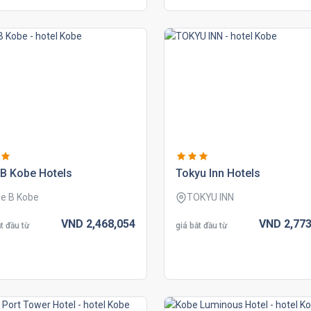
b kobe hotels
tokyu inn hotels
e B Kobe
TOKYU INN
VND
2,468,
054
VND
2,773
t đầu từ
giá bắt đầu từ