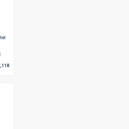
tel
l
,
118