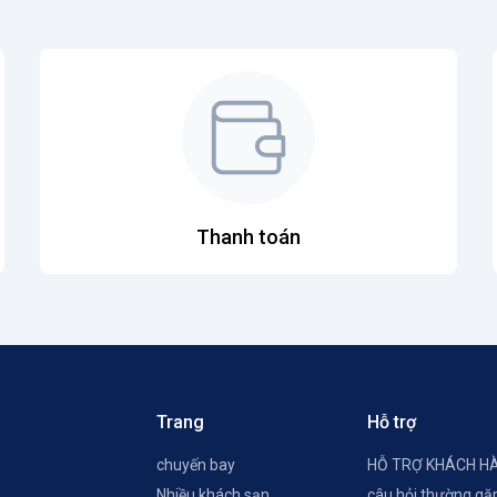
Thanh toán
Trang
Hỗ trợ
chuyến bay
HỖ TRỢ KHÁCH H
Nhiều khách sạn
câu hỏi thường gặ