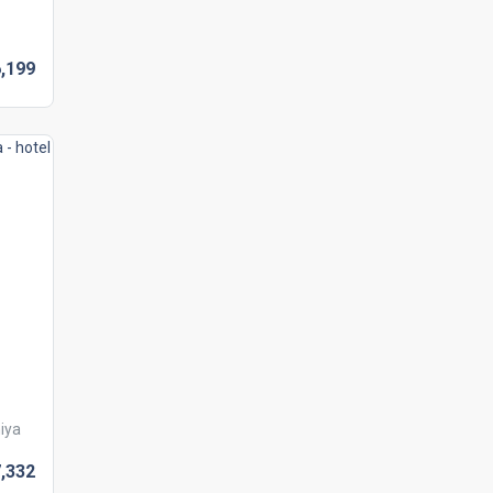
,
199
iya
,
332