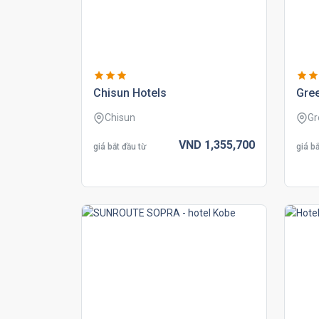
chisun hotels
gree
Chisun
Gr
VND
1,355,
700
giá bắt đầu từ
giá bắ