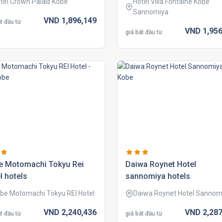
tel Crown Palais Kobe
Hotel Villa Fontaine Kobe
Sannomiya
VND
1,896,
149
t đầu từ
VND
1,956
giá bắt đầu từ
e motomachi tokyu rei
daiwa roynet hotel
l hotels
sannomiya hotels
be Motomachi Tokyu REI Hotel
Daiwa Roynet Hotel Sannom
VND
2,240,
436
VND
2,287
t đầu từ
giá bắt đầu từ