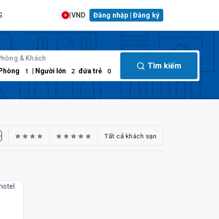
G
|
VND
Đăng nhập | Đăng ký
Phòng & Khách
Tìm kiếm
1
2
0
Phòng
| Người lớn
đứa trẻ
Tất cả khách sạn