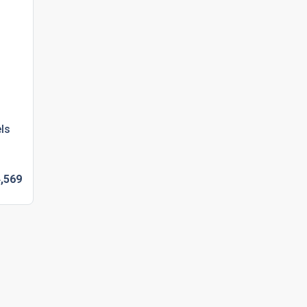
ls
,
569