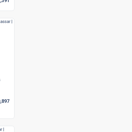
,
391
s
,
897