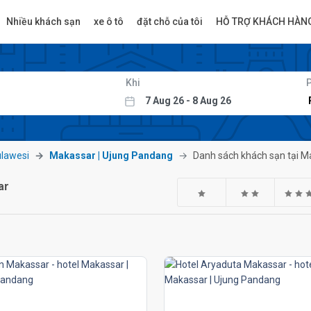
Nhiều khách sạn
xe ô tô
đặt chỗ của tôi
HỖ TRỢ KHÁCH HÀN
Khi
lawesi
Makassar | Ujung Pandang
Danh sách khách sạn tại M
ar