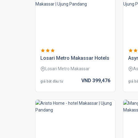
losari metro makassar hotels
asy
Losari Metro Makassar
As
VND
399,
476
giá bắt đầu từ
giá bắ