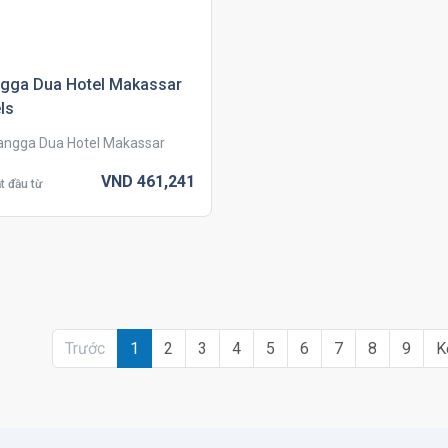
gga dua hotel makassar
ls
ngga Dua Hotel Makassar
VND
461,
241
t đầu từ
Trước
1
2
3
4
5
6
7
8
9
K