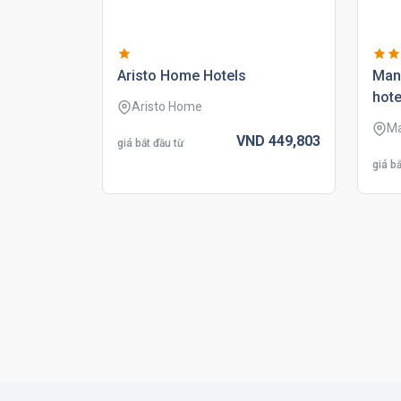
aristo home hotels
man
hote
Aristo Home
Ma
VND
449,
803
giá bắt đầu từ
giá bắ