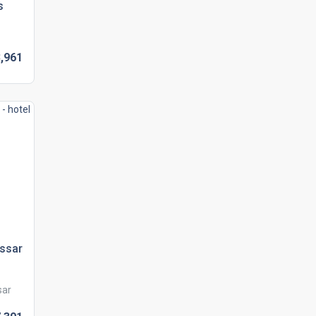
s
,
961
ssar
sar