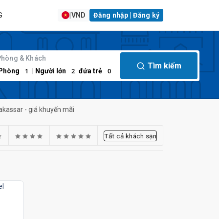
G
|
VND
Đăng nhập | Đăng ký
Phòng & Khách
Tìm kiếm
1
2
0
Phòng
| Người lớn
đứa trẻ
akassar - giá khuyến mãi
Tất cả khách sạn