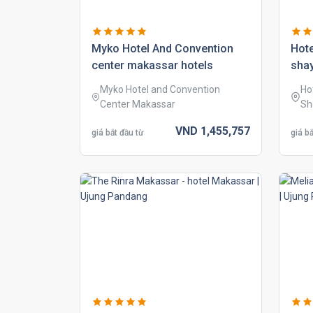
myko hotel and convention
hot
center makassar hotels
shay
Myko Hotel and Convention
Ho
Center Makassar
Sh
VND
1,455,
757
giá bắt đầu từ
giá bắ