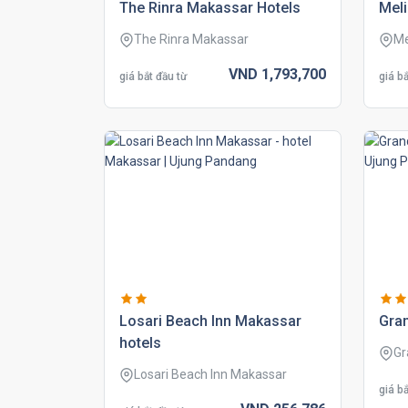
the rinra makassar hotels
meli
The Rinra Makassar
Me
VND
1,793,
700
giá bắt đầu từ
giá bắ
losari beach inn makassar
gran
hotels
Gr
Losari Beach Inn Makassar
giá bắ