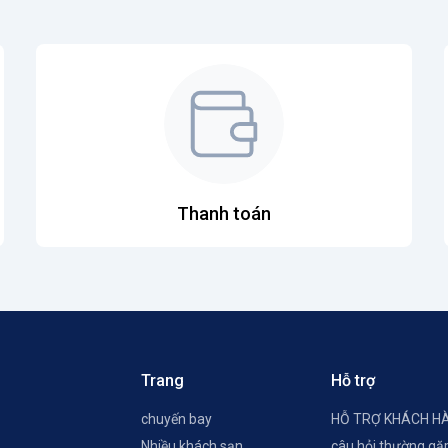
Thanh toán
Trang
Hỗ trợ
chuyến bay
HỖ TRỢ KHÁCH H
Nhiều khách sạn
câu hỏi thường gặ