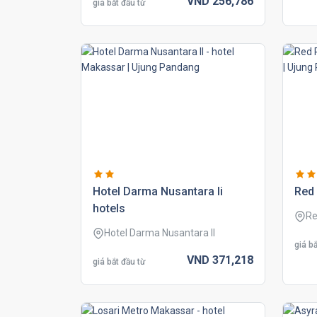
VND
256,
786
giá bắt đầu từ
hotel darma nusantara ii
red 
hotels
Re
Hotel Darma Nusantara II
giá bắ
VND
371,
218
giá bắt đầu từ