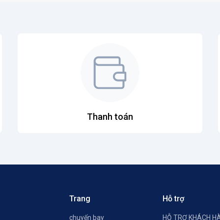
Thanh toán
Trang
Hỗ trợ
chuyến bay
HỖ TRỢ KHÁCH H