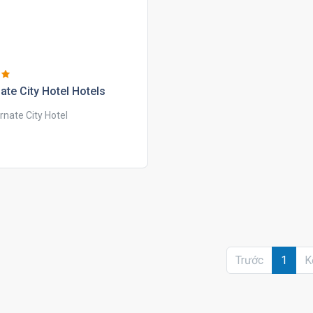
ate city hotel hotels
rnate City Hotel
Trước
1
K