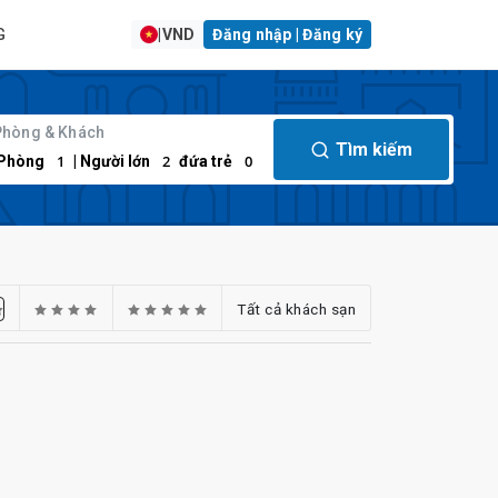
G
|
VND
Đăng nhập | Đăng ký
Phòng & Khách
Tìm kiếm
1
2
0
Phòng
| Người lớn
đứa trẻ
Tất cả khách sạn