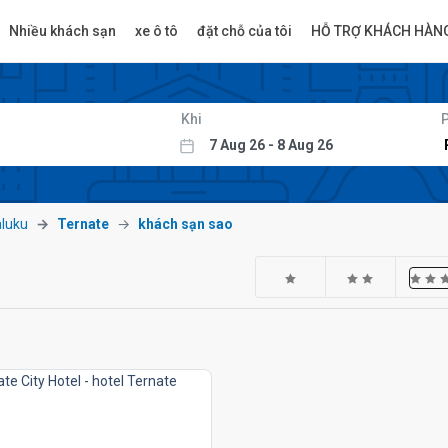
Nhiều khách sạn
xe ô tô
đặt chỗ của tôi
HỖ TRỢ KHÁCH HÀN
Khi
luku
Ternate
khách sạn sao