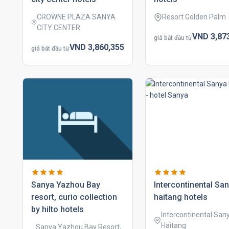
CROWNE PLAZA SANYA
Resort Golden Palm
CITY CENTER
VND
3,87
giá bắt đầu từ
VND
3,860,
355
giá bắt đầu từ
sanya yazhou bay
intercontinental sa
resort, curio collection
haitang hotels
by hilto hotels
Intercontinental San
Haitang
Sanya Yazhou Bay Resort,