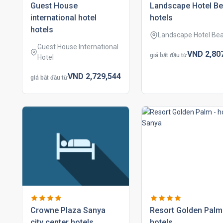
guest house
landscape hotel b
international hotel
hotels
hotels
Landscape Hotel Be
Guest House International
VND
2,80
giá bắt đầu từ
Hotel
VND
2,729,
544
giá bắt đầu từ
crowne plaza sanya
resort golden palm
city center hotels
hotels