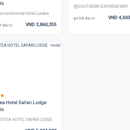
ls
SOUTHERN SUN RIDGEWAY
tercontinental Hotel Lusaka
VND
4,603
giá bắt đầu từ
VND
3,860,
355
t đầu từ
ea hotel safari lodge
ls
OTEA HOTEL SAFARI LODGE