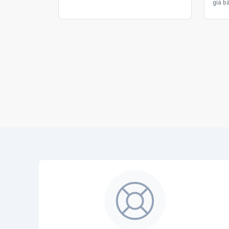
giá bắ