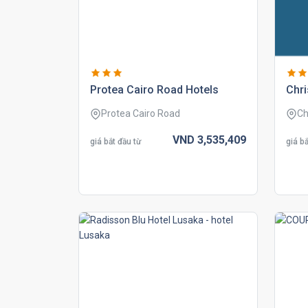
protea cairo road hotels
chri
Protea Cairo Road
Ch
VND
3,535,
409
giá bắt đầu từ
giá bắ