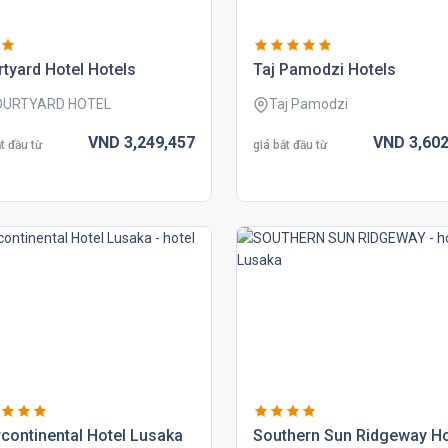
tyard hotel hotels
taj pamodzi hotels
OURTYARD HOTEL
Taj Pamodzi
VND
3,249,
457
VND
3,602
t đầu từ
giá bắt đầu từ
rcontinental hotel lusaka
southern sun ridgeway ho