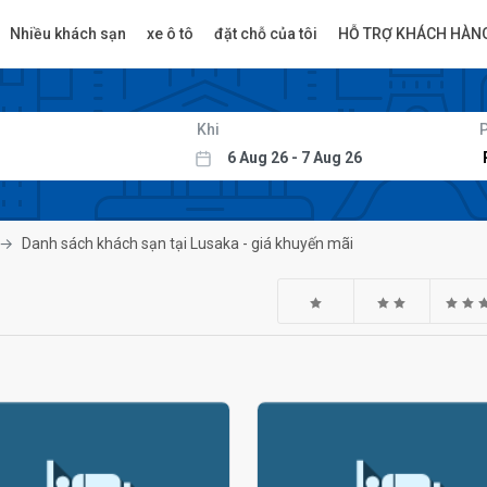
Nhiều khách sạn
xe ô tô
đặt chỗ của tôi
HỖ TRỢ KHÁCH HÀN
Khi
Danh sách khách sạn tại Lusaka - giá khuyến mãi