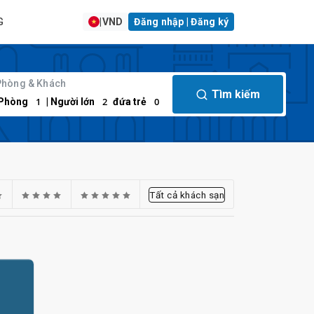
G
|
VND
Đăng nhập | Đăng ký
Phòng & Khách
Tìm kiếm
1
2
0
Phòng
| Người lớn
đứa trẻ
Tất cả khách sạn