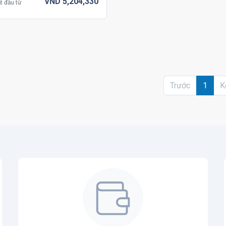
VND
5,204,
330
t đầu từ
Trước
1
K