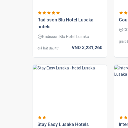
radisson blu hotel lusaka
cour
hotels
C
Radisson Blu Hotel Lusaka
giá bắ
VND
3,231,
260
giá bắt đầu từ
stay easy lusaka hotels
inte