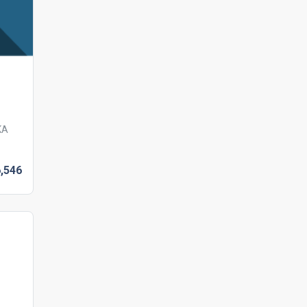
KA
,
546