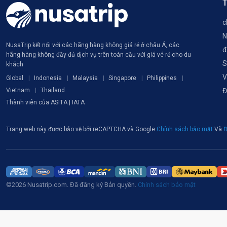
T
c
N
NusaTrip kết nối với các hãng hàng không giá rẻ ở châu Á, các
đ
hãng hàng không đầy đủ dịch vụ trên toàn cầu với giá vé rẻ cho du
S
khách
V
Global
Indonesia
Malaysia
Singapore
Philippines
Vietnam
Thailand
Đ
Thành viên của ASITA | IATA
Trang web này được bảo vệ bởi reCAPTCHA và Google
Chính sách bảo mật
Và
Đ
©2026 Nusatrip.com. Đã đăng ký Bản quyền.
Chính sách bảo mật