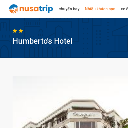
chuyến bay
Nhiều khách sạn
xe ô
Humberto's Hotel