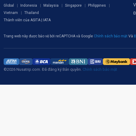
V
Global
Indonesia
Malaysia
Singapore
Philippines
Vietnam
Thailand
Đ
Thành viên của ASITA | IATA
Trang web này được bảo vệ bởi reCAPTCHA và Google
Chính sách bảo mật
Và
Đ
©2026 Nusatrip.com. Đã đăng ký Bản quyền.
Chính sách bảo mật