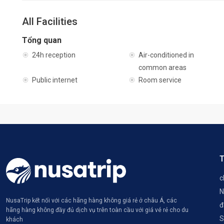
All Facilities
Tổng quan
24h reception
Air-conditioned in
common areas
Public internet
Room service
T
c
N
NusaTrip kết nối với các hãng hàng không giá rẻ ở châu Á, các
đ
hãng hàng không đầy đủ dịch vụ trên toàn cầu với giá vé rẻ cho du
S
khách