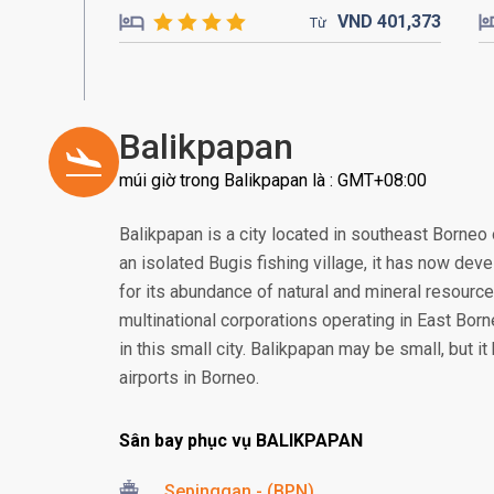
VND
401,
373
Từ
Balikpapan
múi giờ trong Balikpapan là : GMT+08:00
Balikpapan is a city located in southeast Borneo 
an isolated Bugis fishing village, it has now deve
for its abundance of natural and mineral resourc
multinational corporations operating in East Borne
in this small city. Balikpapan may be small, but i
airports in Borneo.
Sân bay phục vụ BALIKPAPAN
Sepinggan - (BPN)