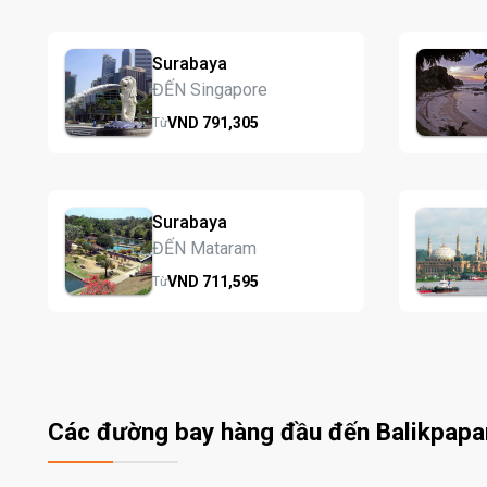
Surabaya
ĐẾN Singapore
VND
791,
305
Từ
Surabaya
ĐẾN Mataram
VND
711,
595
Từ
Các đường bay hàng đầu đến Balikpapa