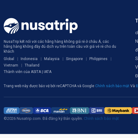
T
c
N
NusaTrip kết nối với các hãng hàng không giá rẻ ở châu Á, các
hãng hàng không đầy đủ dịch vụ trên toàn cầu với giá vé rẻ cho du
đ
khách
S
Global
Indonesia
Malaysia
Singapore
Philippines
Vietnam
Thailand
V
Thành viên của ASITA | IATA
Đ
Trang web này được bảo vệ bởi reCAPTCHA và Google
Chính sách bảo mật
Và
Đ
©2026 Nusatrip.com. Đã đăng ký Bản quyền.
Chính sách bảo mật