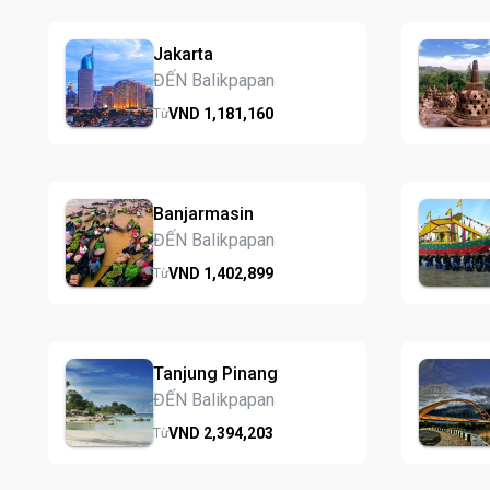
Jakarta
ĐẾN Balikpapan
VND
1,181,
160
Từ
Banjarmasin
ĐẾN Balikpapan
VND
1,402,
899
Từ
Tanjung Pinang
ĐẾN Balikpapan
VND
2,394,
203
Từ