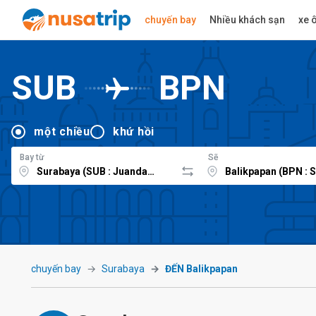
chuyến bay
Nhiều khách sạn
xe ô
SUB
BPN
một chiều
khứ hồi
Bay từ
Sẽ
chuyến bay
Surabaya
ĐẾN Balikpapan