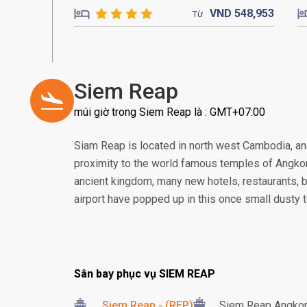
VND
548,
953
Từ
Siem Reap
múi giờ trong Siem Reap là : GMT+07:00
Siam Reap is located in north west Cambodia, and
proximity to the world famous temples of Angkor. 
ancient kingdom, many new hotels, restaurants, 
airport have popped up in this once small dusty 
Sân bay phục vụ SIEM REAP
Siem Reap - (REP)
Siem Reap Angkor