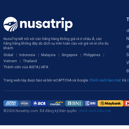
T
c
N
NusaTrip kết nối với các hãng hàng không giá rẻ ở châu Á, các
hãng hàng không đầy đủ dịch vụ trên toàn cầu với giá vé rẻ cho du
đ
khách
S
Global
Indonesia
Malaysia
Singapore
Philippines
Vietnam
Thailand
V
Thành viên của ASITA | IATA
Đ
Trang web này được bảo vệ bởi reCAPTCHA và Google
Chính sách bảo mật
Và
Đ
©2026 Nusatrip.com. Đã đăng ký Bản quyền.
Chính sách bảo mật