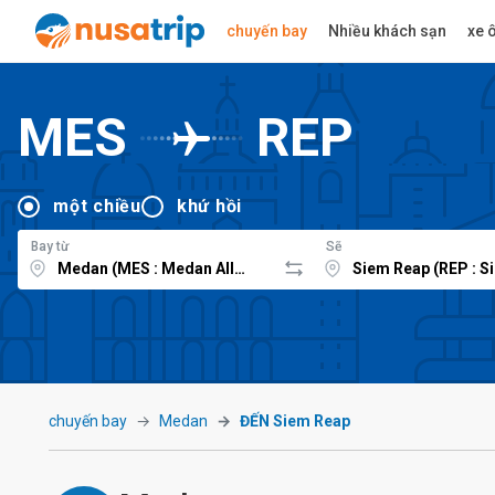
chuyến bay
Nhiều khách sạn
xe ô
MES
REP
một chiều
khứ hồi
Bay từ
Sẽ
chuyến bay
Medan
ĐẾN Siem Reap