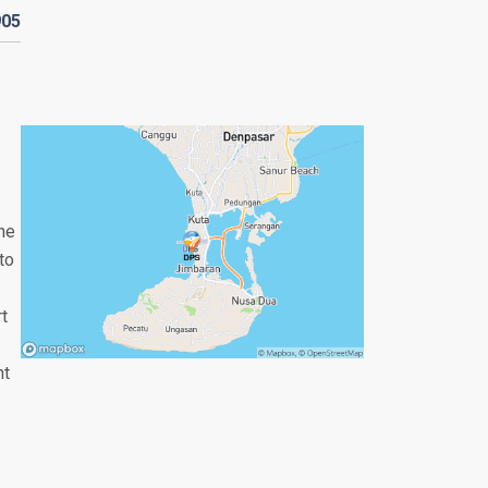
905
the
to
rt
nt