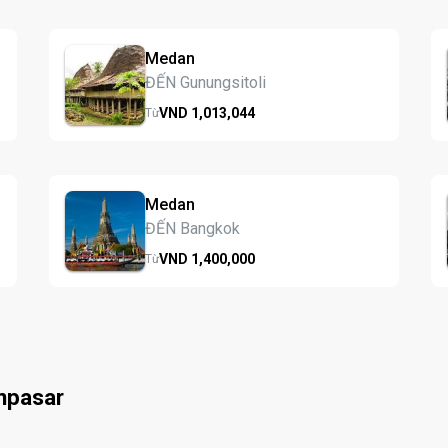
Medan
ĐẾN Gunungsitoli
VND
1,013,
044
Từ
Medan
ĐẾN Bangkok
VND
1,400,
000
Từ
npasar