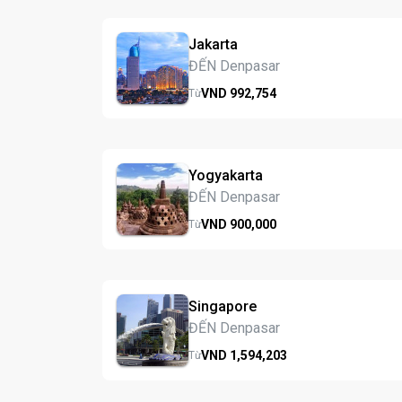
Jakarta
ĐẾN Denpasar
VND
992,
754
Từ
Yogyakarta
ĐẾN Denpasar
VND
900,
000
Từ
Singapore
ĐẾN Denpasar
VND
1,594,
203
Từ