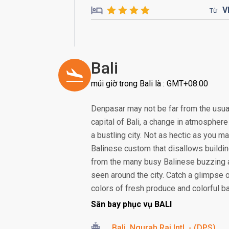
V
Từ
Bali
múi giờ trong Bali là : GMT+08:00
Denpasar may not be far from the usual
capital of Bali, a change in atmosphere 
a bustling city. Not as hectic as you ma
Balinese custom that disallows building
from the many busy Balinese buzzing 
seen around the city. Catch a glimpse 
colors of fresh produce and colorful bat
Sân bay phục vụ BALI
Bali, Ngurah Rai Intl. - (DPS)