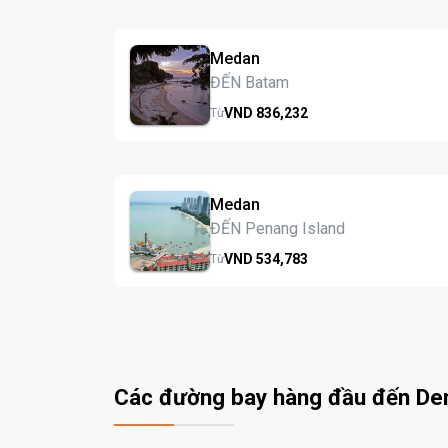
Medan
ĐẾN Batam
VND
836,
232
Từ
Medan
ĐẾN Penang Island
VND
534,
783
Từ
Các đường bay hàng đầu đến De