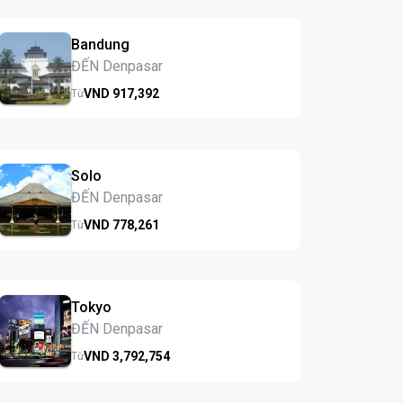
Bandung
ĐẾN Denpasar
VND
917,
392
Từ
Solo
ĐẾN Denpasar
VND
778,
261
Từ
Tokyo
ĐẾN Denpasar
VND
3,792,
754
Từ