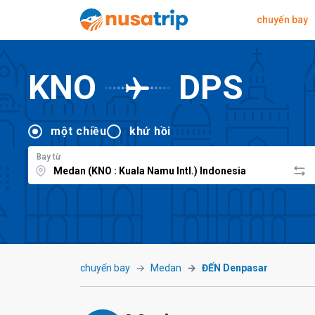
chuyến bay
KNO
DPS
một chiều
khứ hồi
Bay từ
chuyến bay
Medan
ĐẾN Denpasar