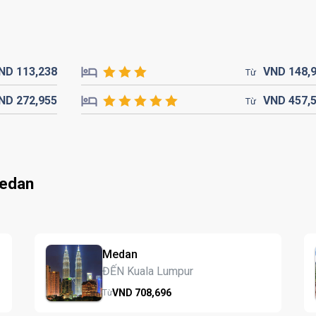
ND
113,
238
VND
148,
Từ
ND
272,
955
VND
457,
Từ
Medan
Medan
ĐẾN Kuala Lumpur
VND
708,
696
Từ