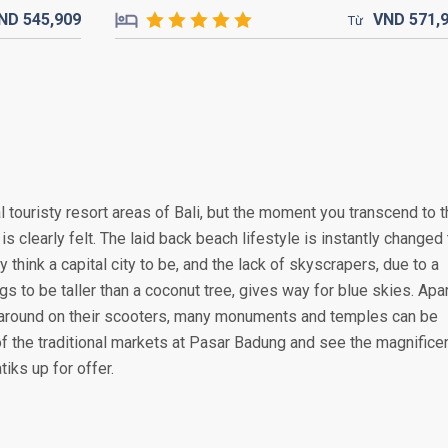
ND
545,
909
VND
571,
Từ
 touristy resort areas of Bali, but the moment you transcend to 
is clearly felt. The laid back beach lifestyle is instantly changed 
y think a capital city to be, and the lack of skyscrapers, due to a
s to be taller than a coconut tree, gives way for blue skies. Apa
around on their scooters, many monuments and temples can be
of the traditional markets at Pasar Badung and see the magnifice
iks up for offer.