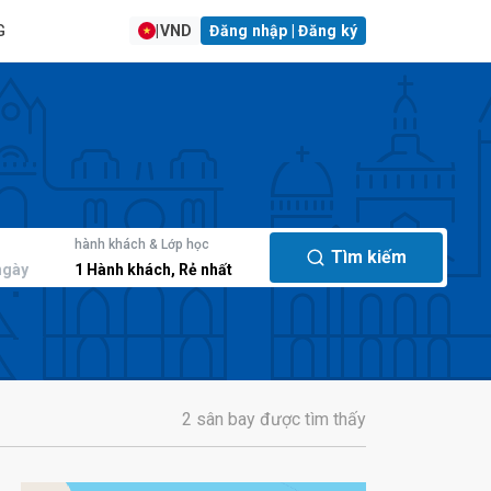
G
|
VND
Đăng nhập | Đăng ký
hành khách & Lớp học
Tìm kiếm
ngày
1
Hành khách
,
Rẻ nhất
2 sân bay được tìm thấy