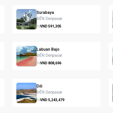
Surabaya
ĐẾN Denpasar
VND
591,
305
Từ
Labuan Bajo
ĐẾN Denpasar
VND
808,
696
Từ
Dili
ĐẾN Denpasar
VND
5,243,
479
Từ