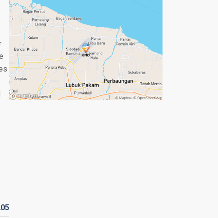
r
re
les
d
205