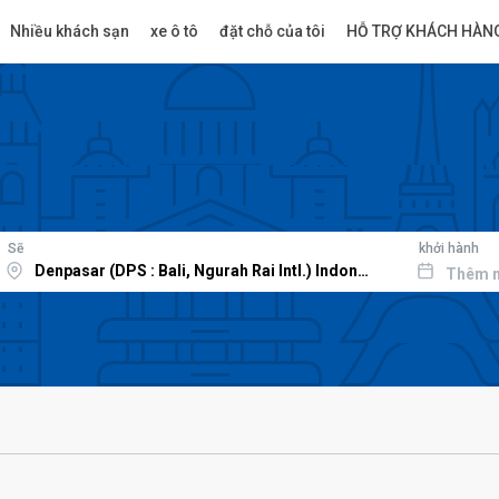
Nhiều khách sạn
xe ô tô
đặt chỗ của tôi
HỖ TRỢ KHÁCH HÀN
Sẽ
khởi hành
Thêm 