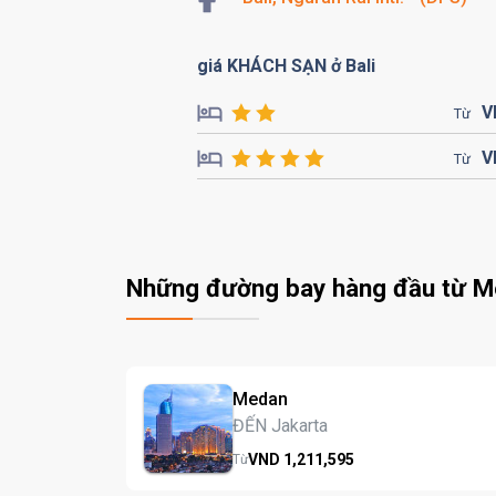
giá KHÁCH SẠN ở Bali
V
Từ
V
Từ
Những đường bay hàng đầu từ 
Medan
ĐẾN Jakarta
VND
1,211,
595
Từ