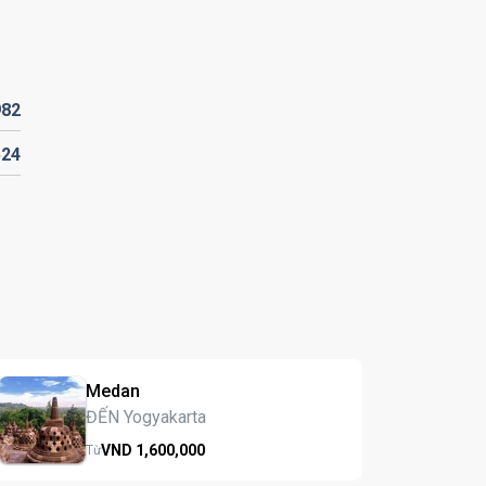
982
524
Medan
ĐẾN Yogyakarta
VND
1,600,
000
Từ