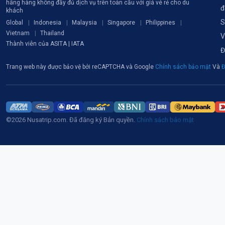
hãng hàng không đầy đủ dịch vụ trên toàn cầu với giá vé rẻ cho du
đ
khách
S
Global
Indonesia
Malaysia
Singapore
Philippines
Vietnam
Thailand
V
Thành viên của ASITA | IATA
Đ
Trang web này được bảo vệ bởi reCAPTCHA và Google
Chính sách bảo mật
Và
Đ
©2026 Nusatrip.com. Đã đăng ký Bản quyền.
Chính sách bảo mật