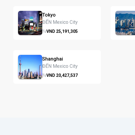
Tokyo
ĐẾN Mexico City
VND
25,191,
305
Từ
Shanghai
ĐẾN Mexico City
VND
20,427,
537
Từ