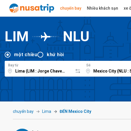
chuyến bay
Nhiều khách sạn
xe ô
LIM
NLU
một chiều
khứ hồi
Bay từ
Sẽ
chuyến bay
Lima
ĐẾN Mexico City