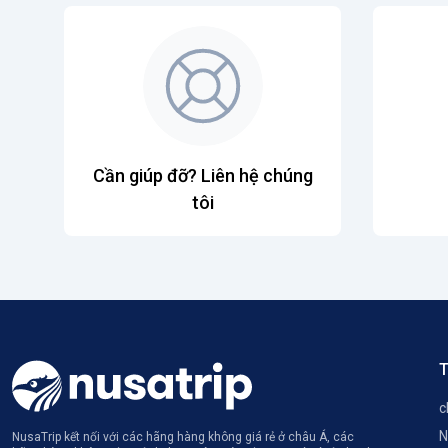
Cần giúp đỡ? Liên hệ chúng
tôi
T
c
N
NusaTrip kết nối với các hãng hàng không giá rẻ ở châu Á, các