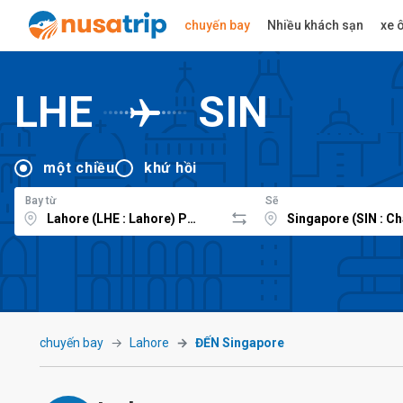
chuyến bay
Nhiều khách sạn
xe ô
LHE
SIN
một chiều
khứ hồi
Bay từ
Sẽ
chuyến bay
Lahore
ĐẾN Singapore