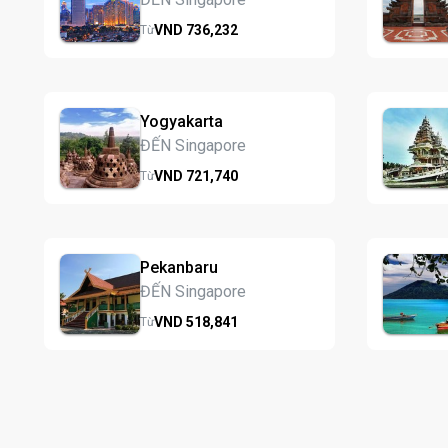
VND
736,
232
Từ
Yogyakarta
ĐẾN Singapore
VND
721,
740
Từ
Pekanbaru
ĐẾN Singapore
VND
518,
841
Từ