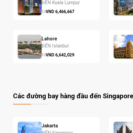
ĐẾN Kuala Lumpur
VND
6,466,
667
Từ
Lahore
ĐẾN Istanbul
VND
6,642,
029
Từ
Các đường bay hàng đầu đến Singapor
Jakarta
ĐẾN Singapore