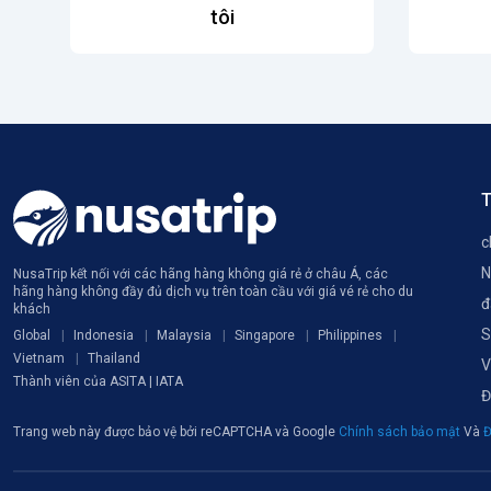
tôi
T
c
N
NusaTrip kết nối với các hãng hàng không giá rẻ ở châu Á, các
hãng hàng không đầy đủ dịch vụ trên toàn cầu với giá vé rẻ cho du
đ
khách
S
Global
Indonesia
Malaysia
Singapore
Philippines
Vietnam
Thailand
V
Thành viên của ASITA | IATA
Đ
Trang web này được bảo vệ bởi reCAPTCHA và Google
Chính sách bảo mật
Và
Đ