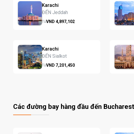
Karachi
ĐẾN Jeddah
VND
4,897,
102
Từ
Karachi
ĐẾN Sialkot
VND
7,201,
450
Từ
Các đường bay hàng đầu đến Buchares