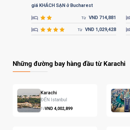
giá KHÁCH SẠN ở Bucharest
VND
714,
881
Từ
VND
1,029,
428
Từ
Những đường bay hàng đầu từ Karachi
Karachi
ĐẾN Istanbul
VND
4,002,
899
Từ