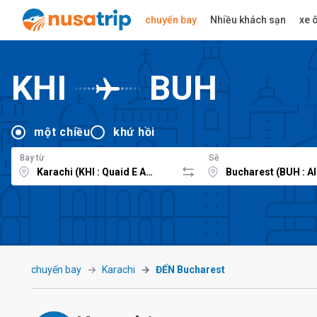
chuyến bay
Nhiều khách sạn
xe ô
KHI
BUH
một chiều
khứ hồi
Bay từ
Sẽ
chuyến bay
Karachi
ĐẾN Bucharest