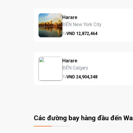
Harare
ĐẾN New York City
VND
12,872,
464
Từ
Harare
ĐẾN Calgary
VND
24,904,
348
Từ
Các đường bay hàng đầu đến W