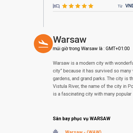
VN
Từ
Warsaw
múi giờ trong Warsaw là : GMT+01:00
Warsaw is a modern city with wonderful
city” because it has survived so many w
gardens, and grand parks. The city is th
Vistula River, the name of the city i
is a fascinating city with many popular
Sân bay phục vụ WARSAW
Warsaw - (WAW)