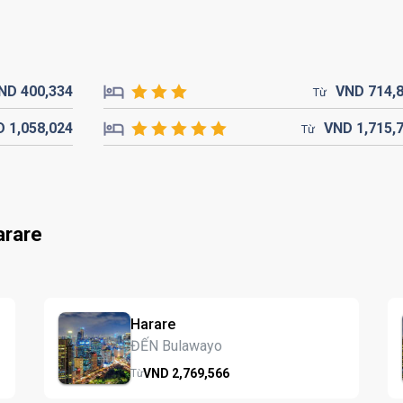
ND
400,
334
VND
714,
Từ
D
1,058,
024
VND
1,715,
Từ
arare
Harare
ĐẾN Bulawayo
VND
2,769,
566
Từ