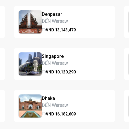
Denpasar
ĐẾN Warsaw
VND
13,143,
479
Từ
Singapore
ĐẾN Warsaw
VND
10,120,
290
Từ
Dhaka
ĐẾN Warsaw
VND
16,182,
609
Từ