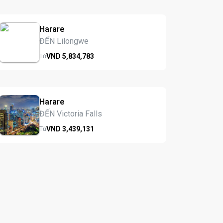
Harare
ĐẾN Lilongwe
VND
5,834,
783
Từ
Harare
ĐẾN Victoria Falls
VND
3,439,
131
Từ