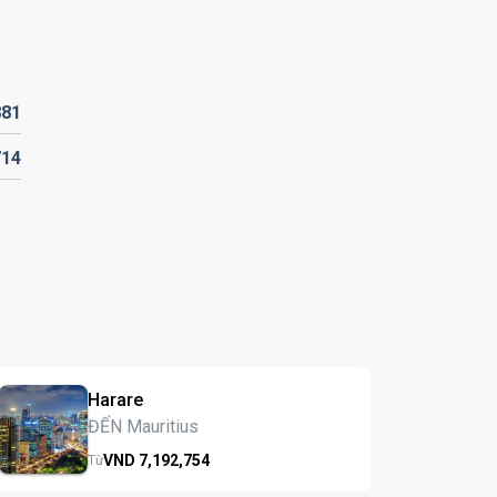
881
714
Harare
ĐẾN Mauritius
VND
7,192,
754
Từ