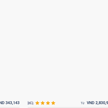
ND
343,
143
VND
2,830,
Từ