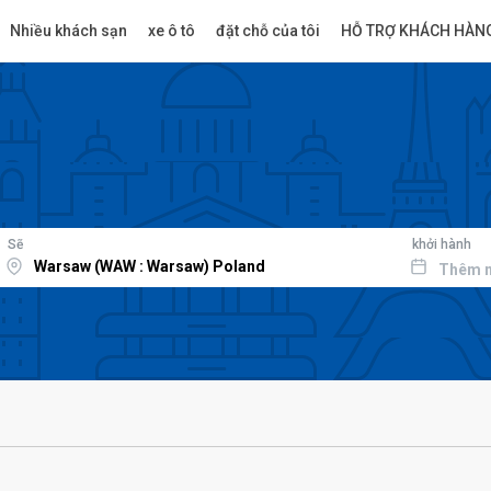
Nhiều khách sạn
xe ô tô
đặt chỗ của tôi
HỖ TRỢ KHÁCH HÀN
Sẽ
khởi hành
Thêm 