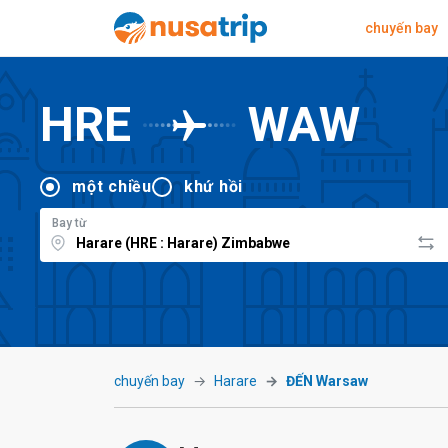
chuyến bay
HRE
WAW
một chiều
khứ hồi
Bay từ
chuyến bay
Harare
ĐẾN Warsaw