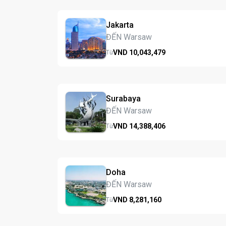
Jakarta
ĐẾN Warsaw
VND
10,043,
479
Từ
Surabaya
ĐẾN Warsaw
VND
14,388,
406
Từ
Doha
ĐẾN Warsaw
VND
8,281,
160
Từ