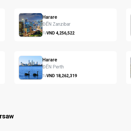
Harare
ĐẾN Zanzibar
VND
4,256,
522
Từ
Harare
ĐẾN Perth
VND
18,262,
319
Từ
arsaw