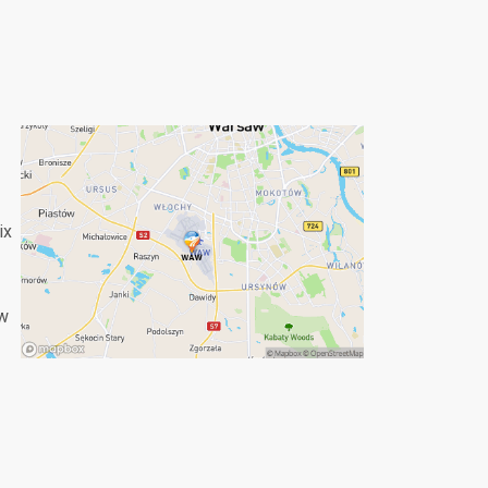
ix
aw