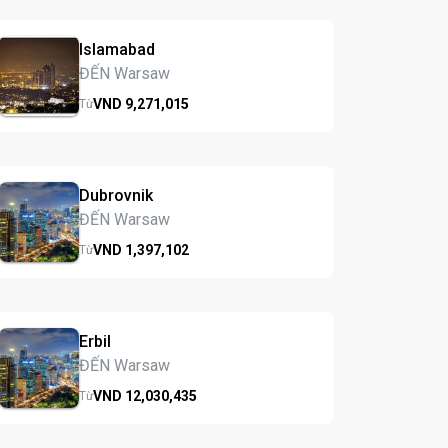
Islamabad
ĐẾN Warsaw
VND
9,271,
015
Từ
Dubrovnik
ĐẾN Warsaw
VND
1,397,
102
Từ
Erbil
ĐẾN Warsaw
VND
12,030,
435
Từ