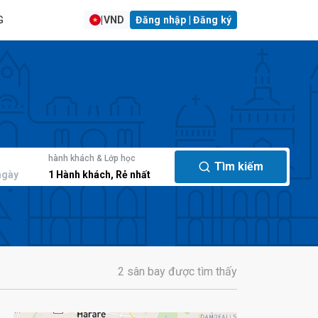
G
|
VND
Đăng nhập | Đăng ký
hành khách & Lớp học
Tìm kiếm
ngày
1
Hành khách
,
Rẻ nhất
2 sân bay được tìm thấy